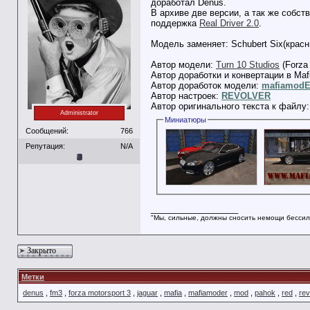
доработал Denus.
В архиве две версии, а так же собст
поддержка
Real Driver 2.0
.
Модель заменяет: Schubert Six(красны
Автор модели:
Turn 10 Studios
(Forza 
Автор доработки и конвертации в Maf
Автор доработок модели:
mafiamod
Автор настроек:
REVOLVER
Автор оригинального текста к файлу
Administrator
Миниатюры
Сообщений:
766
Репутация:
N/A
__________________
"Мы, сильные, должны сносить немощи бессил
Закрыто
Метки
denus
,
fm3
,
forza motorsport 3
,
jaguar
,
mafia
,
mafiamoder
,
mod
,
pahok
,
red
,
rev