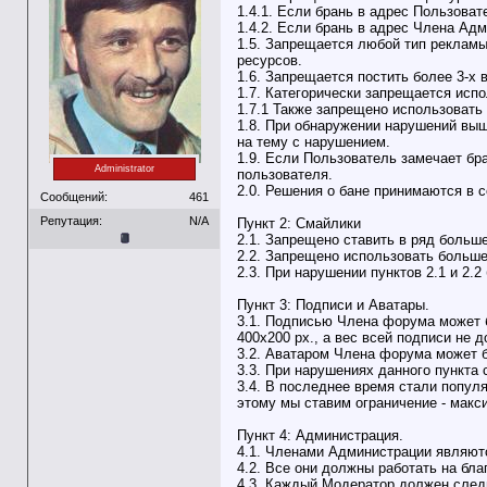
1.4.1. Если брань в адрес Пользоват
1.4.2. Если брань в адрес Члена Адм
1.5. Запрещается любой тип рекламы
ресурсов.
1.6. Запрещается постить более 3-х 
1.7. Категорически запрещается испо
1.7.1 Также запрещено использовать
1.8. При обнаружении нарушений вы
на тему с нарушением.
1.9. Если Пользователь замечает бр
Administrator
пользователя.
2.0. Решения о бане принимаются в
Сообщений:
461
Репутация:
N/A
Пункт 2: Смайлики
2.1. Запрещено ставить в ряд больш
2.2. Запрещено использовать больше
2.3. При нарушении пунктов 2.1 и 2.
Пункт 3: Подписи и Аватары.
3.1. Подписью Члена форума может б
400x200 px., а вес всей подписи не 
3.2. Аватаром Члена форума может бы
3.3. При нарушениях данного пункта
3.4. В последнее время стали популя
этому мы ставим ограничение - макс
Пункт 4: Администрация.
4.1. Членами Администрации являют
4.2. Все они должны работать на бла
4.3. Каждый Модератор должен след