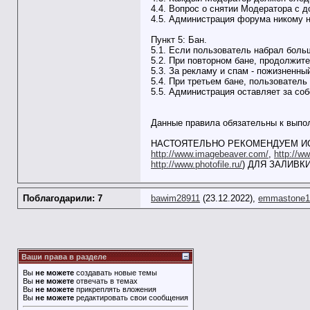
4.4. Вопрос о снятии Модератора с
4.5. Администрация форума никому ни
Пункт 5: Бан.
5.1. Если пользователь набрал боль
5.2. При повторном бане, продолжите
5.3. За рекламу и спам - пожизненны
5.4. При третьем бане, пользователь
5.5. Администрация оставляет за соб
Данные правила обязательны к выпо
НАСТОЯТЕЛЬНО РЕКОМЕНДУЕМ ИС
http://www.imagebeaver.com/
,
http://w
http://www.photofile.ru/
) ДЛЯ ЗАЛИВКИ
Поблагодарили: 7
bawim28911
(23.12.2022),
emmastone1
Ваши права в разделе
Вы
не можете
создавать новые темы
Вы
не можете
отвечать в темах
Вы
не можете
прикреплять вложения
Вы
не можете
редактировать свои сообщения