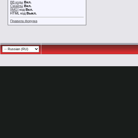
BB коды
Вкл.
Смайлы
Вкл.
[IMG]
код
Вкл.
HTML код
Выкл.
Правила форума