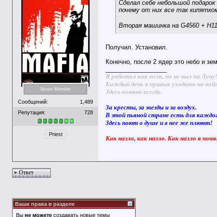
Сделал себе небольшой подарок
почему от них все так кипятком
Вторая машинка на G4560 + H11
Получил. Установил.
Конечно, после 2 ядер это небо и зем
__________________
Я работал как волк, но не выл на Луну
Каждый день я привык уходить на вой
Senior Member
Здесь воюют всегда.
Сообщений:
1,489
За кресты, за звезды и за воздух.
Репутация:
728
В этой пьяной стране есть для каждо
Здесь поют о душе и в нее же плюют!
Priest
Как назло, как назло. Как назло я поня
Ответ
Ваши права в разделе
Вы
не можете
создавать новые темы