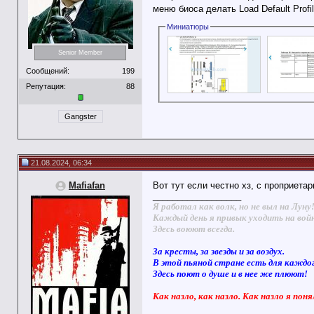
меню биоса делать Load Default Profi
Миниатюры
Senior Member
Сообщений:
199
Репутация:
88
Gangster
21.08.2024, 06:34
Mafiafan
Вот тут если честно хз, с проприета
__________________
Я работал как волк, но не выл на Луну
Каждый день я привык уходить на вой
Здесь воюют всегда.
За кресты, за звезды и за воздух.
В этой пьяной стране есть для каждо
Здесь поют о душе и в нее же плюют!
Как назло, как назло. Как назло я поня