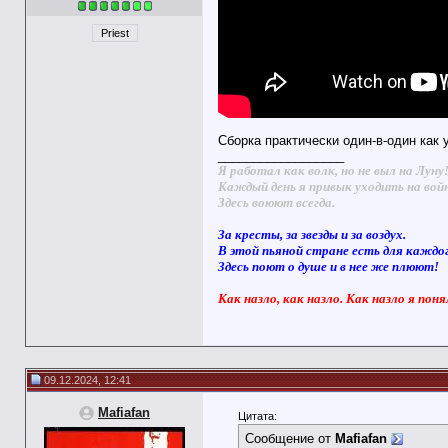
Priest
Cборка практически один-в-один как 
__________________
Я работал как волк, но не выл на Луну
Каждый день я привык уходить на вой
Здесь воюют всегда.
За кресты, за звезды и за воздух.
В этой пьяной стране есть для каждо
Здесь поют о душе и в нее же плюют!
Как назло, как назло. Как назло я поня
09.12.2024, 12:41
Mafiafan
Цитата:
Сообщение от
Mafiafan