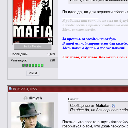
По идее да, но для верности сбрось 
__________________
Я работал как волк, но не выл на Луну
Каждый день я привык уходить на вой
Здесь воюют всегда.
За кресты, за звезды и за воздух.
В этой пьяной стране есть для каждо
Senior Member
Здесь поют о душе и в нее же плюют!
Сообщений:
1,489
Как назло, как назло. Как назло я поня
Репутация:
728
Priest
19.08.2024, 15:27
dimych
Цитата:
Сообщение от
Mafiafan
По идее да, но для верности сб
Похоже, что просто вынуть батарейку
говориться о том, что джампер-блок