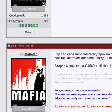
Senior Member
Сообщений:
1,489
Репутация:
728
Priest
23.11.2024, 09:58
Mafiafan
Сделал себе небольшой подарок на п
все так кипятком писались тогда, и п
Вторая машинка на G4560 + H110 + 1
__________________
Я работал как волк, но не выл на Луну
Каждый день я привык уходить на вой
Здесь воюют всегда.
За кресты, за звезды и за воздух.
В этой пьяной стране есть для каждо
Здесь поют о душе и в нее же плюют!
Как назло, как назло. Как назло я поня
Senior Member