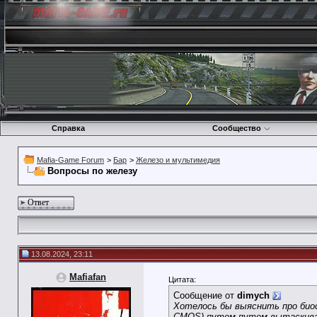
Справка
Сообщество
Mafia-Game Forum
>
Бар
>
Железо и мультимедия
Вопросы по железу
Ответ
13.08.2024, 23:11
Mafiafan
Цитата:
Сообщение от
dimych
Хотелось бы выяснить про биос
CMOS) путем путем вытаскиван