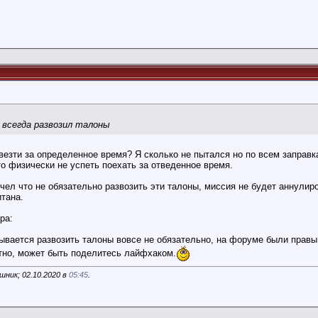
я всегда развозил талоны
звезти за определенное время? Я сколько не пытался но по всем заправк
то физически не успеть поехать за отведенное время.
чел что не обязательно развозить эти талоны, миссия не будет аннулиро
итана.
ра:
ывается развозить талоны вовсе не обязательно, на форуме были правы 
тно, может быть поделитесь лайфхаком.
ник; 02.10.2020 в
05:45
.