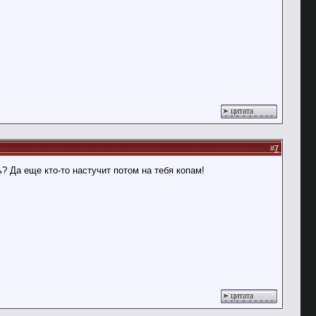
цитата
#
7
? Да еще кто-то настучит потом на тебя копам!
цитата