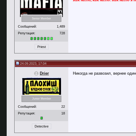
Senior Member
Сообщений:
1,489
Репутация:
728
Priest
24.09.2023, 17:04
Drier
Никогда не развозил, вернее один
Junior Member
Сообщений:
22
Репутация:
18
Detective