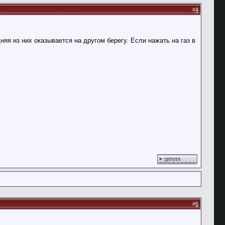
#
4
яя из них оказывается на другом берегу. Если нажать на газ в
цитата
#
5