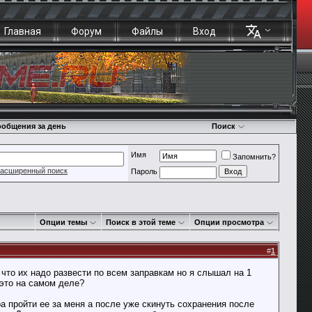
Главная
Форум
Файлы
Вход
общения за день
Поиск
Имя
Запомнить?
асширенный поиск
Пароль
Опции темы
Поиск в этой теме
Опции просмотра
#
1
 что их надо развести по всем заправкам но я слышал на 1
 это на самом деле?
а пройти ее за меня а после уже скинуть сохранения после