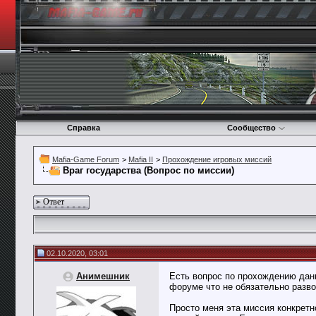
Справка
Сообщество
Mafia-Game Forum
>
Mafia II
>
Прохождение игровых миссий
Враг государства (Вопрос по миссии)
Ответ
02.10.2020, 03:01
Анимешник
Есть вопрос по прохождению данн
форуме что не обязательно разво
Просто меня эта миссия конкретн