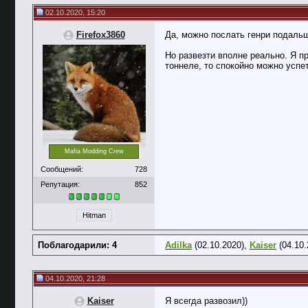
02.10.2020, 15:20
Firefox3860
Да, можно послать генри подальш
Но развезти вполне реально. Я п
тоннеле, то спокойно можно успет
Mafia Modding Crew
Сообщений:
728
Репутация:
852
Hitman
Поблагодарили: 4
Adilka
(02.10.2020),
Kaiser
(04.10.
04.10.2020, 21:28
Kaiser
Я всегда развозил))