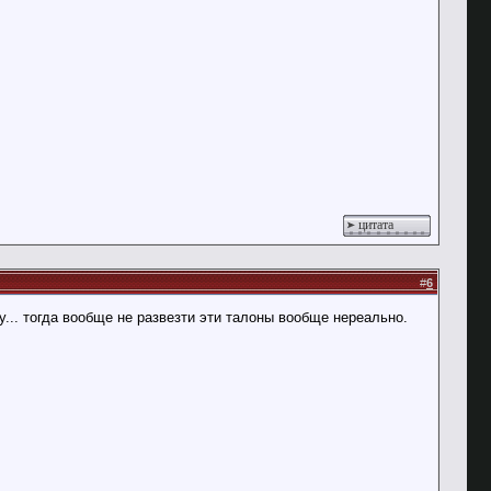
цитата
#
6
... тогда вообще не развезти эти талоны вообще нереально.