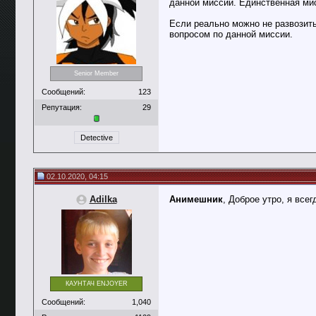
данной миссии. Единственная мис
Если реально можно не развозить
вопросом по данной миссии.
Senior Member
Сообщений:
123
Репутация:
29
Detective
02.10.2020, 04:15
Adilka
Анимешник
, Доброе утро, я все
КАУНТАЧ ENJOYER
Сообщений:
1,040