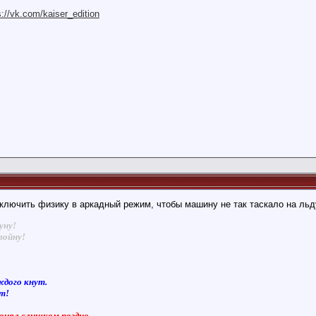
s://vk.com/kaiser_edition
лючить физику в аркадный режим, чтобы машину не так таскало на льду
уну!
войну!
ждого кнут.
ют!
понял слишком поздно...