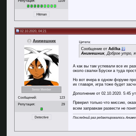
Репутация:
1109
Hitman
02.10.2020, 04:21
Анимешник
Цитата:
Сообщение от
Adilka
Анимешник
, Доброе утро, 
А как вы там успевали все их ра
около свалки Бруски а туда прос
Но вот вчера в одном форуме про
их главаря, игра тоже будет засч
Senior Member
Дополнение от 02.10.2020. 5:45 ут
Сообщений:
123
Прверил только что миссию, оказ
Репутация:
29
всем заправкам развести не поня
Detective
Последний раз редактировалось Анимеш