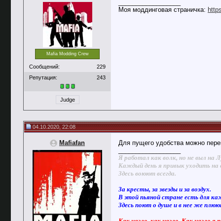
__________________
Моя моддинговая страничка:
http
Mafia Modding Crew
Сообщений:
229
Репутация:
243
Judge
04.10.2020, 22:08
Mafiafan
Для пущего удобства можно перек
__________________
Я работал как волк, но не выл на Л
Каждый день я привык уходить на 
Здесь воюют всегда.
За кресты, за звезды и за воздух.
В этой пьяной стране есть для ка
Здесь поют о душе и в нее же плю
Как назло, как назло. Как назло я 