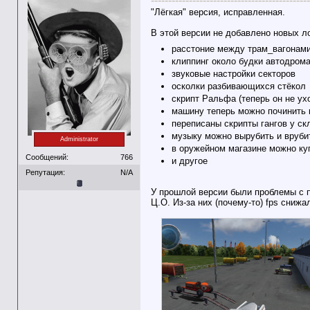
----------------------------------------------
"Лёгкая" версия, исправленная.
В этой версии не добавлено новых л
расстоние между трам_вагонам
клиппинг около будки автодром
звуковые настройки секторов
осколки разбивающихся стёкол
скрипт Ральфа (теперь он не ух
машину теперь можно починить 
переписаны скрипты гангов у ск
музыку можно вырубить и врубит
Administrator
в оружейном магазине можно ку
Сообщений:
766
и другое
Репутация:
N/A
У прошлой версии были проблемы с 
Ц.О. Из-за них (почему-то) fps снижа