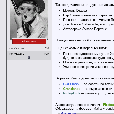
Так же добавлены следующие локац
Мотель Кларка
Бар Сальери вместе с гаражом 
Гоночная трасса «Lost Heaven Ra
Дом Тома в Oakwood'е, в котор
Автосервис Лукаса Бертоне
Локации пока не особо оживлённые, н
Administrator
Ещё несколько интересных штук:
Сообщений:
766
По железнодорожному пути в Хоб
Репутация:
N/A
будете возвращаться туда, отк
Можно ходить и ездить на маши
Уличное освещение изменено, с
Выражаю благодарности помогавшим 
GOLOD55
— за советы по техни
Grandshot
— за вырезанные объ
Rinky-Dink
— человеку с другог
Автор мода и всего описания:
Firefo
Обсуждаем на форуме:
Mafia Freeri
Миниатюры