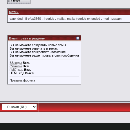
Ответ
Метки
extended
,
firefox3860
,
freeride
,
mafia
,
mafia freeride extended
,
mod
,
мафия
Ваши права в разделе
Вы
не можете
создавать новые темы
Вы
не можете
отвечать в темах
Вы
не можете
прикреплять вложения
Вы
не можете
редактировать свои сообщения
BB коды
Вкл.
Смайлы
Вкл.
[IMG]
код
Вкл.
HTML код
Выкл.
Правила форума