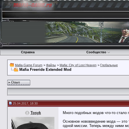
Справка
Сообщество
Mafia-Game Forum
>
Файлы
>
Mafia: City of Lost Heaven
>
Глобальные
Mafia Freeride Extended Mod
Ответ
25.04.2017, 18:30
Tosyk
Много подобных модов что-то стало п
Основное нововведение мода — это т
одной миссии. Теперь между ними мо