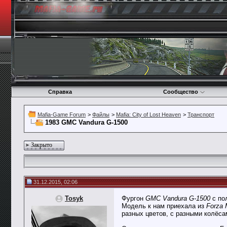
Справка
Сообщество
Mafia-Game Forum
>
Файлы
>
Mafia: City of Lost Heaven
>
Транспорт
1983 GMC Vandura G-1500
Закрыто
31.12.2015, 02:06
Tosyk
Фургон
GMC Vandura G-1500
с по
Модель к нам приехала из
Forza 
разных цветов, с разными колёса