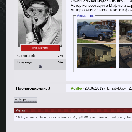
Оригинальная модель из игры:
Fo
Автор конвертации в Мафию и ха
Автор оригинального текста к фа
Миниатюры
Administrator
Сообщений:
766
Репутация:
N/A
Поблагодарили: 3
Adilka
(28.06.2019),
EmptyBowl
(2
Закрыто
Метки
1983
,
america
,
blue
,
forza motorsport 4
,
g-1500
,
gmc
,
mafia
,
mod
,
red
,
rha