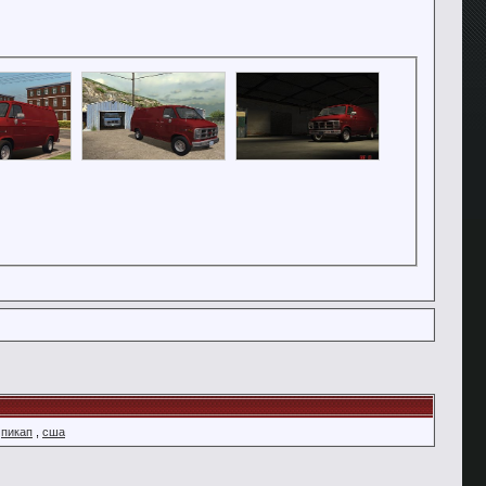
,
пикап
,
сша