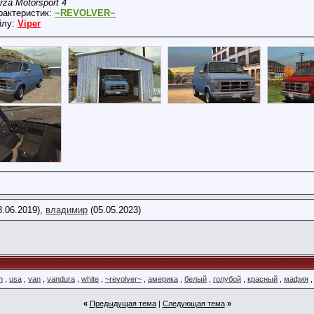
rza Motorsport 4
рактеристик:
~REVOLVER~
йлу:
Viper
8.06.2019),
владимир
(05.05.2023)
m
,
usa
,
van
,
vandura
,
white
,
~revolver~
,
америка
,
белый
,
голубой
,
красный
,
мафия
«
Предыдущая тема
|
Следующая тема
»