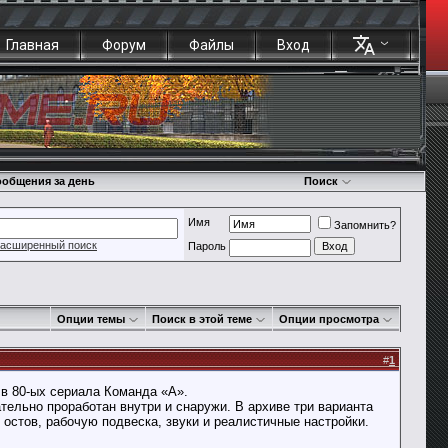
Главная
Форум
Файлы
Вход
общения за день
Поиск
Имя
Запомнить?
асширенный поиск
Пароль
Опции темы
Поиск в этой теме
Опции просмотра
#
1
 в 80-ых сериала Команда «А».
ательно проработан внутри и снаружи. В архиве три варианта
остов, рабочую подвеска, звуки и реалистичные настройки.