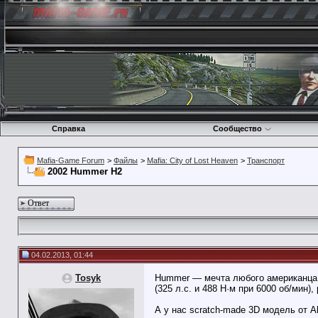
Справка
Сообщество
Mafia-Game Forum
>
Файлы
>
Mafia: City of Lost Heaven
>
Транспорт
2002 Hummer H2
Ответ
04.02.2013, 01:44
Tosyk
Hummer — мечта любого американца.
(325 л.с. и 488 Н·м при 6000 об/мин
А у нас scratch-made 3D модель от A