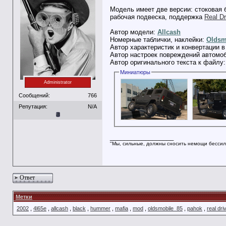
Модель имеет две версии: стоковая 
рабочая подвеска, поддержка
Real Dr
Автор модели:
Allcash
Номерные таблички, наклейки:
Oldsm
Автор характеристик и конвертации в
Автор настроек повреждений автомо
Автор оригинального текста к файлу
Миниатюры
Administrator
Сообщений:
766
Репутация:
N/A
__________________
"Мы, сильные, должны сносить немощи бессил
Ответ
Метки
2002
,
4l65e
,
allcash
,
black
,
hummer
,
mafia
,
mod
,
oldsmobile_85
,
pahok
,
real dri