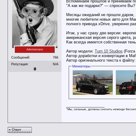
Вспоминаем прошлое и принимаем по
"А как же подарки?" — спросите Вы? 
Месяцы ожиданий не прошли даром, иб
многие любители новых авто для Маф
полного привода xDrive, уверенно раз
Итак, у нас сразу две версии: европ
американская версия серого цвета, р
Как всегда имеется собственная тен
Administrator
Автор модели:
Turn 10 Studios
(Forza 
Автор доработки и конвертации в Maf
Сообщений:
766
Автор оригинального текста к файлу
Репутация:
N/A
Миниатюры
__________________
"Мы, сильные, должны сносить немощи бессил
Ответ