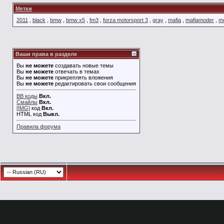
Метки
2011
,
black
,
bmw
,
bmw x5
,
fm3
,
forza motorsport 3
,
gray
,
mafia
,
mafiamoder
,
m
Ваши права в разделе
Вы
не можете
создавать новые темы
Вы
не можете
отвечать в темах
Вы
не можете
прикреплять вложения
Вы
не можете
редактировать свои сообщения
BB коды
Вкл.
Смайлы
Вкл.
[IMG]
код
Вкл.
HTML код
Выкл.
Правила форума