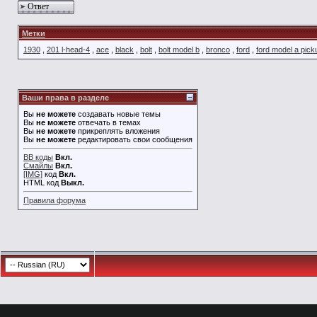
Ответ
Метки
1930
,
201 l-head-4
,
ace
,
black
,
bolt
,
bolt model b
,
bronco
,
ford
,
ford model a pick
Ваши права в разделе
Вы
не можете
создавать новые темы
Вы
не можете
отвечать в темах
Вы
не можете
прикреплять вложения
Вы
не можете
редактировать свои сообщения
BB коды
Вкл.
Смайлы
Вкл.
[IMG]
код
Вкл.
HTML код
Выкл.
Правила форума