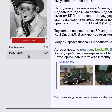
выпускался в течение 18 лет.
На модели устанавливался 4-цилиндр
модельного года была первой модель
рычагом КПП в отличие от предыдущи
окантовка фар изготавливается из н
преемником стал Ford Model B (1932)
Тщательно проработанная 3D модель 
Real Driver 2.0. В архиве имеются м
Administrator
Модели протестированы и полностью 
Сообщений:
766
Авторы модели:
newuser
,
Lucky49
,
S
Репутация:
N/A
Автор доработки и конвертации в Maf
Автор оригинального текста к файлу
Миниатюры
__________________
"Мы, сильные, должны сносить немощи бессил