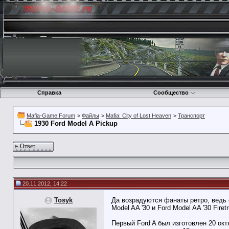
Справка
Сообщество
Mafia-Game Forum
>
Файлы
>
Mafia: City of Lost Heaven
>
Транспорт
1930 Ford Model A Pickup
Ответ
20.11.2012, 14:22
Tosyk
Да возрадуются фанаты ретро, ведь 
Model AA '30 и Ford Model AA '30 Firet
Первый Ford A был изготовлен 20 окт