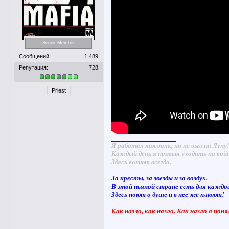
Senior Member
Сообщений:
1,489
Репутация:
728
Priest
__________________
Я работал как волк, но не выл на Луну
Каждый день я привык уходить на вой
Здесь воюют всегда.
За кресты, за звезды и за воздух.
В этой пьяной стране есть для каждо
Здесь поют о душе и в нее же плюют!
Как назло, как назло. Как назло я поня