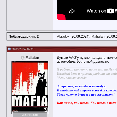
Поблагодарили: 2
Abradox
(20.09.2024),
Mafiafan
(20.09.
20.09.2024, 07:25
Mafiafan
Думаю VAG`у нужно наладать мелкосе
автомобиль 90-летней давности.
__________________
Я работал как волк, но не выл на Луну
Каждый день я привык уходить на вой
Здесь воюют всегда.
За кресты, за звезды и за воздух.
В этой пьяной стране есть для каждо
Здесь поют о душе и в нее же плюют!
Как назло, как назло. Как назло я поня
Senior Member