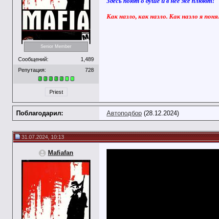
Здесь поют о душе и в нее же плюют!
Как назло, как назло. Как назло я поня
Senior Member
Сообщений:
1,489
Репутация:
728
Priest
Поблагодарил:
Автоподбор
(28.12.2024)
31.07.2024, 10:13
Mafiafan