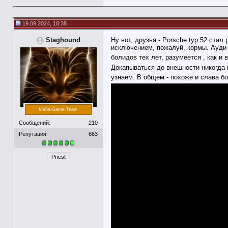
19.09.2024, 18:38
Staghound
Ну вот, друзья - Porsche typ 52 ста
исключением, пожалуй, кормы. Ауди 
болидов тех лет, разумеется , как и
Докапываться до внешности никогда 
узнаем. В общем - похоже и слава б
Mafia-Game Team
Сообщений:
210
Репутация:
663
Priest