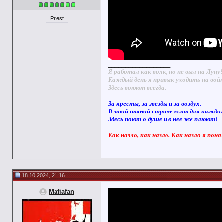
Priest
__________________
Я работал как волк, но не выл на Луну
Каждый день я привык уходить на вой
Здесь воюют всегда.
За кресты, за звезды и за воздух.
В этой пьяной стране есть для каждо
Здесь поют о душе и в нее же плюют!
Как назло, как назло. Как назло я поня
18.10.2024, 21:16
Mafiafan