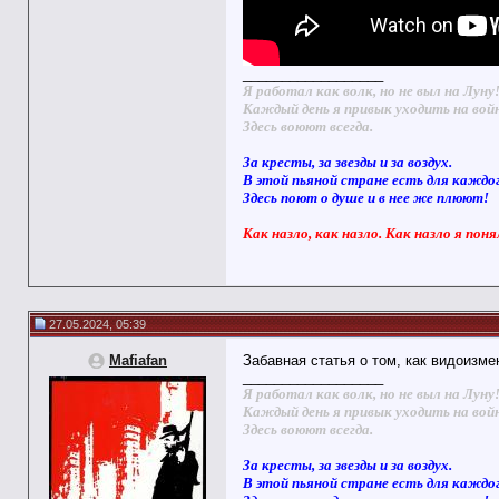
__________________
Я работал как волк, но не выл на Луну
Каждый день я привык уходить на вой
Здесь воюют всегда.
За кресты, за звезды и за воздух.
В этой пьяной стране есть для каждо
Здесь поют о душе и в нее же плюют!
Как назло, как назло. Как назло я поня
27.05.2024, 05:39
Mafiafan
Забавная статья о том, как видоизме
__________________
Я работал как волк, но не выл на Луну
Каждый день я привык уходить на вой
Здесь воюют всегда.
За кресты, за звезды и за воздух.
В этой пьяной стране есть для каждо