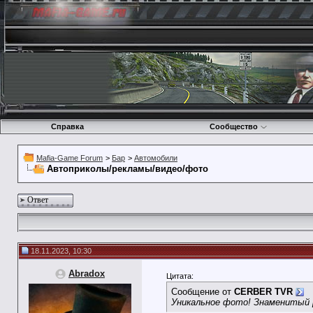
Справка
Сообщество
Mafia-Game Forum
>
Бар
>
Автомобили
Автоприколы/рекламы/видео/фото
Ответ
18.11.2023, 10:30
Abradox
Цитата:
Сообщение от
CERBER TVR
Уникальное фото! Знаменитый 