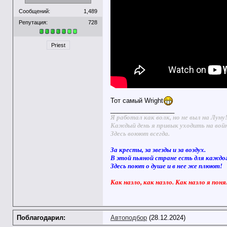
Сообщений:
1,489
Репутация:
728
Priest
Тот самый Wright
__________________
Я работал как волк, но не выл на Луну
Каждый день я привык уходить на вой
Здесь воюют всегда.
За кресты, за звезды и за воздух.
В этой пьяной стране есть для каждо
Здесь поют о душе и в нее же плюют!
Как назло, как назло. Как назло я поня
Поблагодарил:
Автоподбор
(28.12.2024)