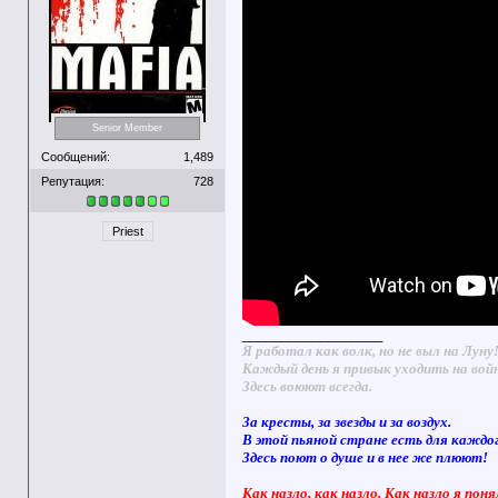
Senior Member
Сообщений:
1,489
Репутация:
728
Priest
__________________
Я работал как волк, но не выл на Луну
Каждый день я привык уходить на вой
Здесь воюют всегда.
За кресты, за звезды и за воздух.
В этой пьяной стране есть для каждо
Здесь поют о душе и в нее же плюют!
Как назло, как назло. Как назло я поня