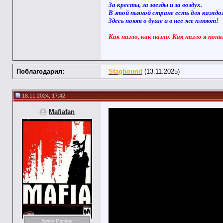
За кресты, за звезды и за воздух.
В этой пьяной стране есть для каждо
Здесь поют о душе и в нее же плюют!
Как назло, как назло. Как назло я поня
Поблагодарил:
Staghound
(13.11.2025)
18.11.2024, 17:42
Mafiafan
Senior Member