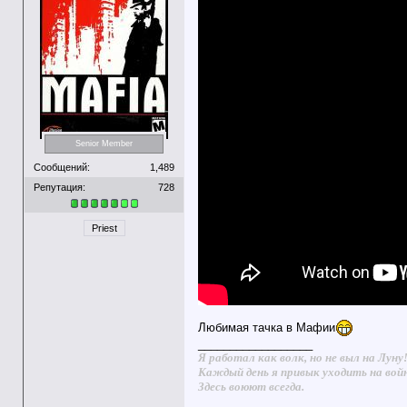
Senior Member
Сообщений:
1,489
Репутация:
728
Priest
Любимая тачка в Мафии
__________________
Я работал как волк, но не выл на Луну
Каждый день я привык уходить на вой
Здесь воюют всегда.