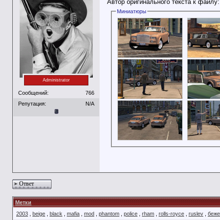
Автор оригинального текста к файлу
Миниатюры
Administrator
Сообщений:
766
Репутация:
N/A
Ответ
Метки
2003
,
beige
,
black
,
mafia
,
mod
,
phantom
,
police
,
rham
,
rolls-royce
,
ruslev
,
беж