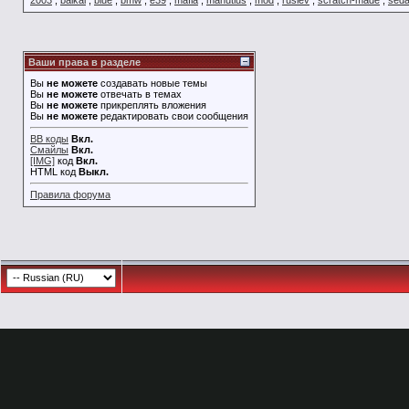
2003
,
baikal
,
blue
,
bmw
,
e39
,
mafia
,
manutius
,
mod
,
ruslev
,
scratch-made
,
sed
Ваши права в разделе
Вы
не можете
создавать новые темы
Вы
не можете
отвечать в темах
Вы
не можете
прикреплять вложения
Вы
не можете
редактировать свои сообщения
BB коды
Вкл.
Смайлы
Вкл.
[IMG]
код
Вкл.
HTML код
Выкл.
Правила форума