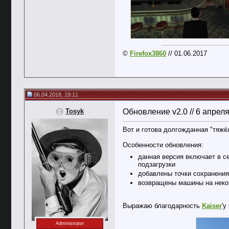
--------------------------
©
Firefox3860
// 01.06.2017
06.04.2018, 19:11
Tosyk
Обновление v2.0 // 6 апрел
-----------------------------------------
Вот и готова долгожданная "тяжёл
Особенности обновления:
данная версия включает в се
подзагрузки
добавлены точки сохранения
возвращены машины на неко
Выражаю благодарность
Kaiser
'у
Administrator