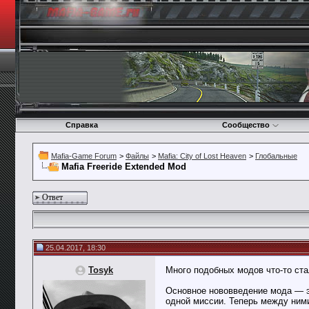
Справка
Сообщество
Mafia-Game Forum
>
Файлы
>
Mafia: City of Lost Heaven
>
Глобальные
Mafia Freeride Extended Mod
Ответ
25.04.2017, 18:30
Tosyk
Много подобных модов что-то стал
Основное нововведение мода — эт
одной миссии. Теперь между ним