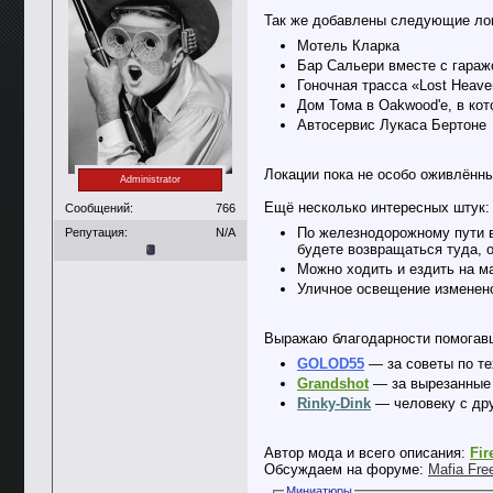
Так же добавлены следующие ло
Мотель Кларка
Бар Сальери вместе с гараж
Гоночная трасса «Lost Heaven
Дом Тома в Oakwood'е, в ко
Автосервис Лукаса Бертоне
Локации пока не особо оживлённы
Administrator
Ещё несколько интересных штук:
Сообщений:
766
По железнодорожному пути в 
Репутация:
N/A
будете возвращаться туда, 
Можно ходить и ездить на м
Уличное освещение изменено
Выражаю благодарности помогавш
GOLOD55
— за советы по те
Grandshot
— за вырезанные 
Rinky-Dink
— человеку с дру
Автор мода и всего описания:
Fir
Обсуждаем на форуме:
Mafia Fre
Миниатюры