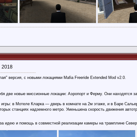
------------------------------------------------------------------------------------------
я 2018
------------------------
ая" версия, с новыми локациями Mafia Freeride Extended Mod v2.0.
бя две новые миссионные локации: Аэропорт и Ферму. Они находятся за г
 игры: в Мотеле Кларка — дверь в комнате на 2м этаже, и в Баре Салье
торых станциях надземного метро. Уменьшена скорость движения автот
 за идею и помощь в совместной реализации камеры на трамплине Север