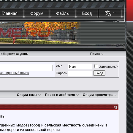
Главная
Форум
Файлы
Вход
общения за день
Поиск
Имя
Запомнить?
асширенный поиск
Пароль
Опции темы
Поиск в этой теме
Опции просмотра
#
1
ть.
пущенных модов) город и сельская местность объединены в
ые дороги из консольной версии.