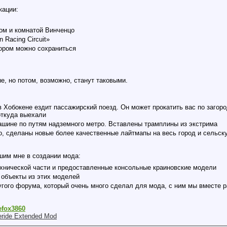
кации:
ом и комнатой Винченцо
 Racing Circuit»
тором можно сохраниться
е, но потом, возможно, станут таковыми.
Хобокене ездит пассажирский поезд. Он может прокатить вас по загород
откуда выехали
ашине по путям надземного метро. Вставлены трамплины из экстрима
, сделаны новые более качественные лайтмапы на весь город и сельск
им мне в создании мода:
хнической части и предоставленные консольные краиновские модели
объекты из этих моделей
гого форума, который очень много сделал для мода, с ним мы вместе 
efox3860
eride Extended Mod