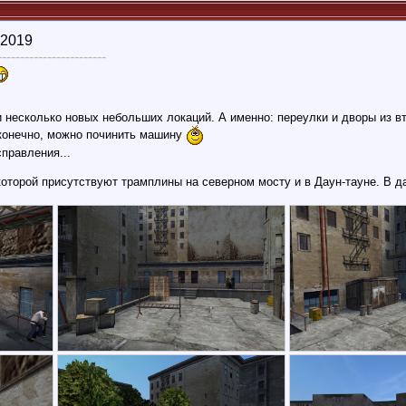
 2019
------------------------
несколько новых небольших локаций. А именно: переулки и дворы из вт
 конечно, можно починить машину
правления...
 которой присутствуют трамплины на северном мосту и в Даун-тауне. В