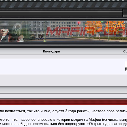
Календарь
Со
Р
о появляться, так что и мне, спустя 3 года работы, настала пора релизи
о то, что, наверное, впервые в истории моддинга Мафии (из числа вы
и можно свободно перемещаться без подзагрузок +Открыты две загородн