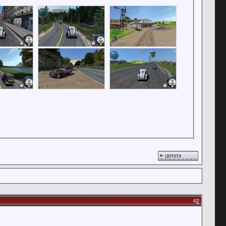
цитата
#
2