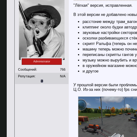
-----------------------------------------
"Лёгкая" версия, исправленная.
В этой версии не добавлено новы
расстоние между трам_ваго
клиппинг около будки автод
звуковые настройки секторо
осколки разбивающихся стё
скрипт Ральфа (теперь он не
машину теперь можно почини
переписаны скрипты гангов у
музыку можно вырубить и вр
Administrator
в оружейном магазине можно
Сообщений:
766
и другое
Репутация:
N/A
У прошлой версии были проблемы
Ц.О. Из-за них (почему-то) fps с