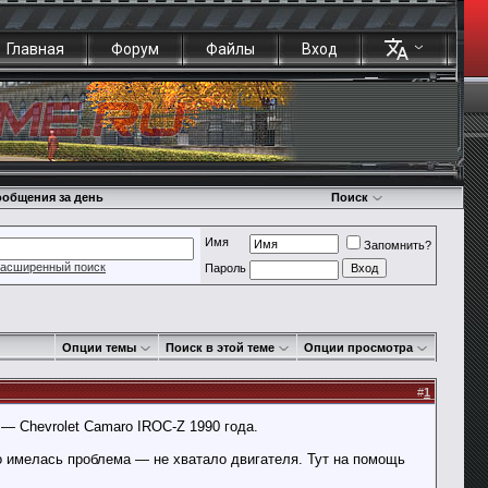
Главная
Форум
Файлы
Вход
общения за день
Поиск
Имя
Запомнить?
асширенный поиск
Пароль
Опции темы
Поиск в этой теме
Опции просмотра
#
1
 — Chevrolet Camaro IROC-Z 1990 года.
о имелась проблема — не хватало двигателя. Тут на помощь