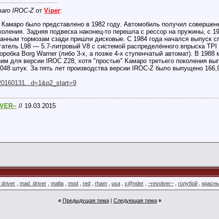
------------------------
maro IROC-Z
от
Viper
:
 Камаро было представлено в 1982 году. Автомобиль получил совершенн
околения. Задняя подвеска наконец-то перешла с рессор на пружины, с 1
банным тормозам сзади пришли дисковые. С 1984 года начался выпуск сп
тель L98 — 5.7-литровый V8 с системой распределённого впрыска TPI (Tu
оробка Borg Warner (либо 3-х, а позже 4-х ступенчатый автомат). В 19
ним для версии IROC Z28, хотя "простые" Камаро третьего поколения вы
048 штук. За пять лет производства версии IROC-Z было выпущено 166,
/20160131...d=1&p2_start=9
------------------------------------------------------------------------------------------
VER~
// 19.03.2015
driver
,
mad_driver
,
mafia
,
mod
,
red
,
rham
,
usa
,
x@nder
,
~revolver~
,
голубой
,
красн
«
Предыдущая тема
|
Следующая тема
»