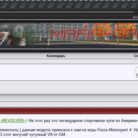
Календарь
Со
Р
~REVOLVER~
! На этот раз это легендарное спортивное купе из Америки
тиненталь,] данная модель приехала к нам из игры
Forza Motorsport 4
. Н
D этот могучий чугунный V8 от GM.