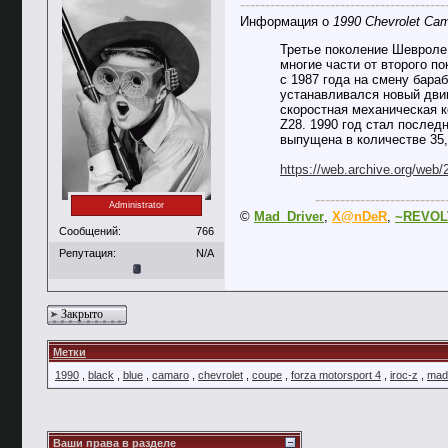
-----------------------------------------
Информация о
1990 Chevrolet Ca
Третье поколение Шевроле
многие части от второго п
с 1987 года на смену бара
устанавливался новый двига
скоростная механическая к
Z28. 1990 год стал послед
выпущена в количестве 35,
https://web.archive.org/web
--------------------------
Administrator
©
Mad_Driver
,
X@nDeR
,
~REVOL
Сообщений:
766
Репутация:
N/A
Закрыто
Метки
1990
,
black
,
blue
,
camaro
,
chevrolet
,
coupe
,
forza motorsport 4
,
iroc-z
,
mad 
Ваши права в разделе