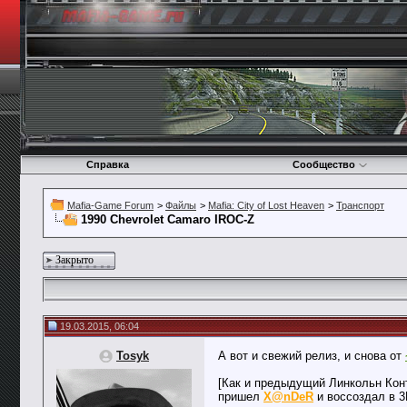
Справка
Сообщество
Mafia-Game Forum
>
Файлы
>
Mafia: City of Lost Heaven
>
Транспорт
1990 Chevrolet Camaro IROC-Z
Закрыто
19.03.2015, 06:04
Tosyk
А вот и свежий релиз, и снова от
[Как и предыдущий Линкольн Кон
пришел
X@nDeR
и воссоздал в 3