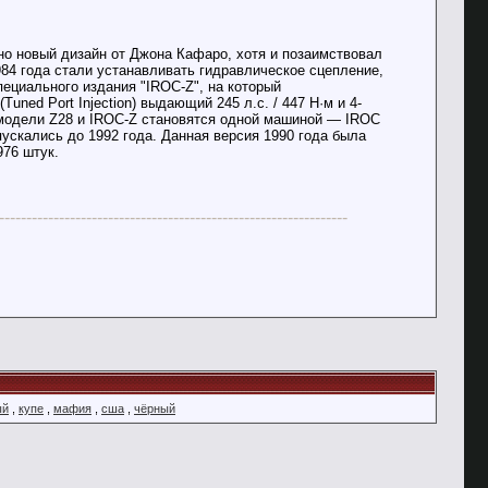
о новый дизайн от Джона Кафаро, хотя и позаимствовал
984 года стали устанавливать гидравлическое сцепление,
ециального издания "IROC-Z", на который
ned Port Injection) выдающий 245 л.с. / 447 Н·м и 4-
88 модели Z28 и IROC-Z становятся одной машиной — IROC
пускались до 1992 года. Данная версия 1990 года была
976 штук.
----------------------------------------------------------------
ый
,
купе
,
мафия
,
сша
,
чёрный