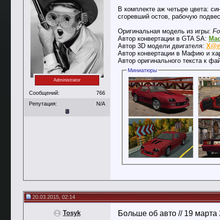
В комплекте аж четыре цвета: син
сгоревший остов, рабочую подвес
Оригинальная модель из игры:
Fo
Автор конвертации в GTA SA:
Mad
Автор 3D модели двигателя:
X@n
Автор конвертации в Мафию и ха
Автор оригинального текста к фа
Миниатюры
Administrator
Сообщений:
766
Репутация:
N/A
20.03.2015, 02:14
Tosyk
Больше об авто // 19 марта