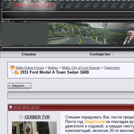
Справка
Сообщество
Mafia-Game Forum
>
Файлы
>
Mafia: City of Lost Heaven
>
Транспорт
1931 Ford Model A Town Sedan 160B
Закрыто
29.07.2014, 01:22
CERBER TVR
Спешим порадовать Вас после продо
Почти год
Staghound
не покладая рук
двигателя и ходовой, а каждая текс
комплектаций, включая 20-ти миллио