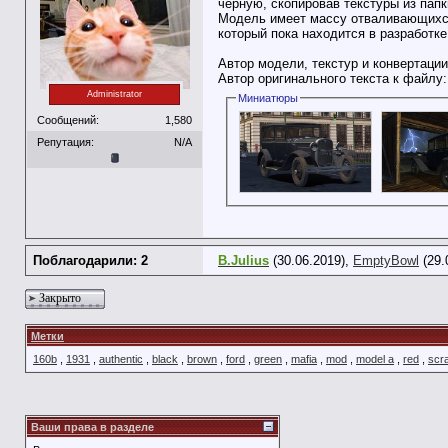
чёрную, скопировав текстуры из папк
Модель имеет массу отваливающихся 
который пока находится в разработке
Автор модели, текстур и конвертац
Автор оригинального текста к файлу
Administrator
Миниатюры
Сообщений:
1,580
Репутация:
N/A
Поблагодарили: 2
B.Julius
(30.06.2019),
EmptyBowl
(29.
Закрыто
Метки
160b
,
1931
,
authentic
,
black
,
brown
,
ford
,
green
,
mafia
,
mod
,
model a
,
red
,
scr
Ваши права в разделе