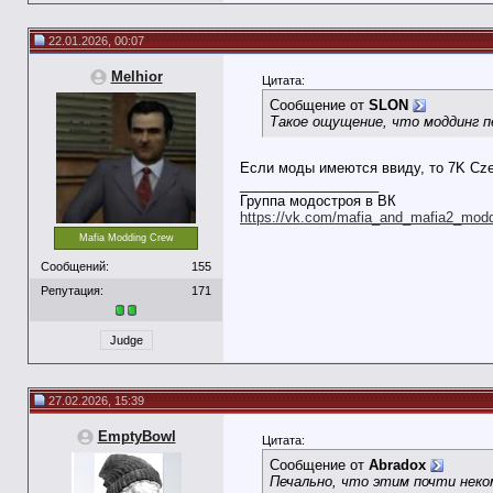
22.01.2026, 00:07
Melhior
Цитата:
Сообщение от
SLON
Такое ощущение, что моддинг пе
Если моды имеются ввиду, то 7K Cze
__________________
Группа модостроя в ВК
https://vk.com/mafia_and_mafia2_mod
Mafia Modding Crew
Сообщений:
155
Репутация:
171
Judge
27.02.2026, 15:39
EmptyBowl
Цитата:
Сообщение от
Abradox
Печально, что этим почти неко