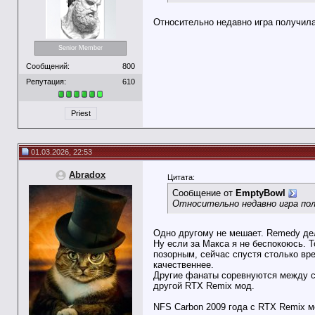
Относительно недавно игра получила
Senior Member
Сообщений:
800
Репутация:
610
Priest
01.03.2026, 22:53
Abradox
Цитата:
Сообщение от
EmptyBowl
Относительно недавно игра пол
Одно другому не мешает. Remedy де
Ну если за Макса я не беспокоюсь. 
позорным, сейчас спустя столько вр
качественнее.
Другие фанаты соревнуются между со
другой RTX Remix мод.
NFS Carbon 2009 года с RTX Remix м