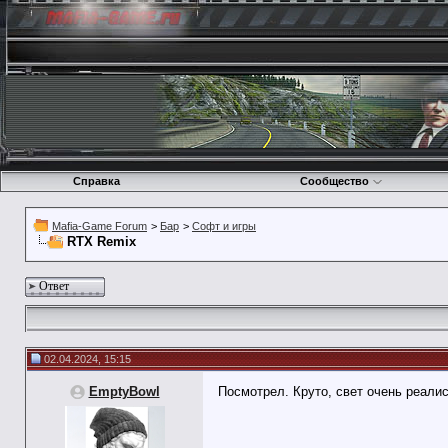
Справка
Сообщество
Mafia-Game Forum
>
Бар
>
Софт и игры
RTX Remix
Ответ
02.04.2024, 15:15
EmptyBowl
Посмотрел. Круто, свет очень реали