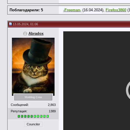
Поблагодарили: 5
-Freeman-
(16.04.2024),
Firefox3860
(1
13.05.2024, 01:06
Abradox
Modding Crew
Сообщений:
2,863
Репутация:
1389
Councilor