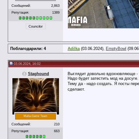
Сообщений:
2,863
Репутация:
1389
Councilor
Поблагодарили: 4
Adilka
(03.06.2024),
EmptyBowl
(09.06
03.06.2024, 16:02
Staghound
Выглядит довольно вдохновляюще - и
Надо будет затестить мод на досуге.
Тему да - надо создать. Я посты пер
сделают.
Mafia-Game Team
Сообщений:
210
Репутация:
663