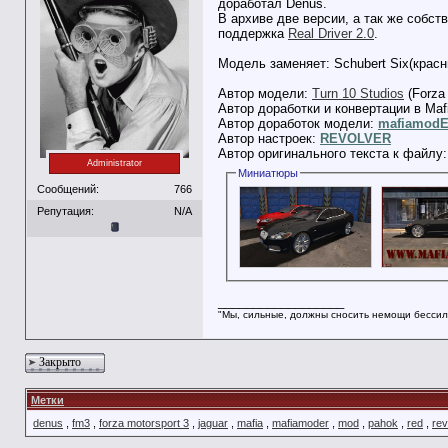
доработал Denus.
В архиве две версии, а так же собст
поддержка
Real Driver 2.0
.
Модель заменяет: Schubert Six(красны
Автор модели:
Turn 10 Studios
(Forza 
Автор доработки и конвертации в Maf
Автор доработок модели:
mafiamod
Автор настроек:
REVOLVER
Автор оригинального текста к файлу
Administrator
Миниатюры
Сообщений:
766
Репутация:
N/A
__________________
"Мы, сильные, должны сносить немощи бессил
Закрыто
Метки
denus
,
fm3
,
forza motorsport 3
,
jaguar
,
mafia
,
mafiamoder
,
mod
,
pahok
,
red
,
rev