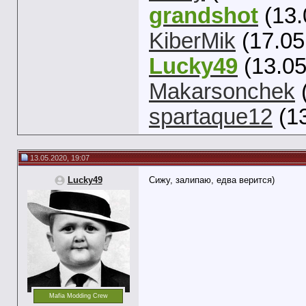
grandshot
(13.
KiberMik
(17.05
Lucky49
(13.05
Makarsonchek
spartaque12
(13
13.05.2020, 19:07
Lucky49
Сижу, залипаю, едва верится)
Mafia Modding Crew