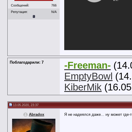
Сообщений:
766
Репутация:
N/A
Поблагодарили: 7
-Freeman-
(14.
EmptyBowl
(14.
KiberMik
(16.05
13.05.2020, 23:37
Abradox
Я не надеялся даже... ну может где-