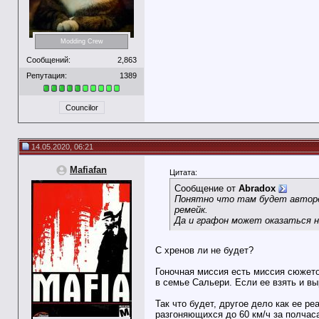
Modding Crew
Сообщений:
2,863
Репутация:
1389
Councilor
14.05.2020, 06:21
Mafiafan
Цитата:
Сообщение от
Abradox
Понятно что там будет автореге
ремейк.
Да и графон может оказаться н
С хренов ли не будет?
Гоночная миссия есть миссия сюжето
в семье Сальери. Если ее взять и вы
Так что будет, другое дело как ее 
разгоняющихся до 60 км/ч за полчаса