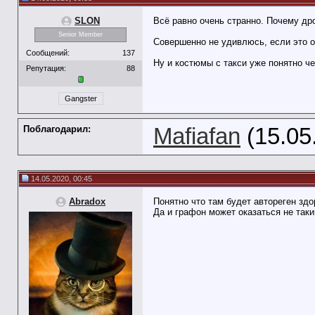
SLON
Всё равно очень странно. Почему дро
Senior Member
Совершенно не удивлюсь, если это о
Сообщений:
137
Ну и костюмы с такси уже понятно че
Репутация:
88
Gangster
Поблагодарил:
Mafiafan
(15.05
14.05.2020, 00:45
Abradox
Понятно что там будет автореген здор
Да и графон может оказаться не таки