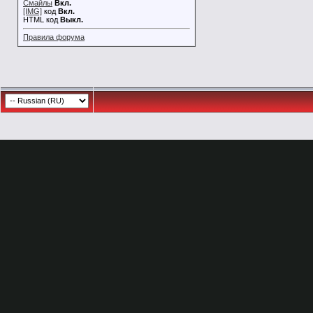
Смайлы
Вкл.
[IMG]
код
Вкл.
HTML код
Выкл.
Правила форума