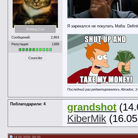
Я зарекался не покупать Mafia: Defin
Modding Crew
Сообщений:
2,863
Репутация:
1389
Councilor
Последний раз редактировалось Abradox; 1
Поблагодарили: 4
grandshot
(14.
KiberMik
(16.05
14.05.2020, 00:33