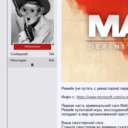
Administrator
Сообщений:
766
Репутация:
N/A
Ремейк (не путать с ремастером) пер
Инфо с:
https://www.microsoft.com/ru-r
Первая часть криминальной саги Mafi
Ремейк культовой игры, воссозданно
попадает в мир организованной прес
Ваша гангстерская сага:
Станьте гангстером во времена сухог