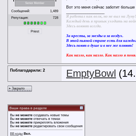
Senior Member
Вот это меня сейчас заботит больше 
Сообщений:
1,489
__________________
Я работал как волк, но не выл на Луну
Репутация:
728
Каждый день я привык уходить на вой
Здесь воюют всегда.
Priest
За кресты, за звезды и за воздух.
В этой пьяной стране есть для каждо
Здесь поют о душе и в нее же плюют!
Как назло, как назло. Как назло я поня
Поблагодарили: 2
EmptyBowl
(14.
Закрыто
Ваши права в разделе
Вы
не можете
создавать новые темы
Вы
не можете
отвечать в темах
Вы
не можете
прикреплять вложения
Вы
не можете
редактировать свои сообщения
BB коды
Вкл.