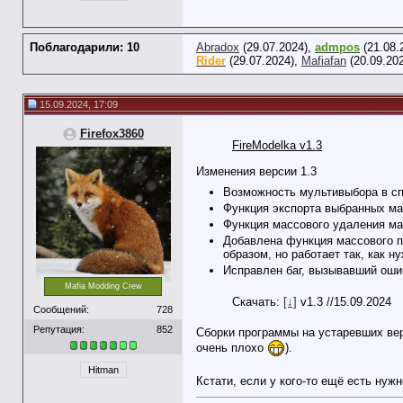
Поблагодарили: 10
Abradox
(29.07.2024),
admpos
(21.08.
Rider
(29.07.2024),
Mafiafan
(20.09.20
15.09.2024, 17:09
Firefox3860
FireModelka v1.3
Изменения версии 1.3
Возможность мультивыбора в сп
Функция экспорта выбранных ма
Функция массового удаления ма
Добавлена функция массового п
образом, но работает так, как ну
Исправлен баг, вызывавший оши
Mafia Modding Crew
Скачать:
[↓]
v1.3 //15.09.2024
Сообщений:
728
Репутация:
852
Сборки программы на устаревших вер
очень плохо
).
Hitman
Кстати, если у кого-то ещё есть ну