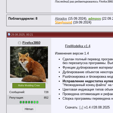
Последний раз редактировалось Firefox3860
Поблагодарили: 8
Abradox
(15.09.2024),
admpos
(22.09.
Staghound
(19.09.2024)
29.08.2025, 00:21
Firefox3860
FireModelka v1.4
Изменения версии 1.4
Сделан полный перевод программ
без перезапуска программы. Вы
Функции дублирования материал
Дублирование объектов некотор
Разблокировка и блокировка мод
Исправление недостатка нуле
"Неожиданный конец файла" на ч
Mafia Modding Crew
Цветовая индикация типов объек
Сообщений:
728
Проведена оптимизация и рефакт
Репутация:
852
Сборка программы переведена на
Скачать:
[↓]
v1.4 //28.08.2025
Hitman