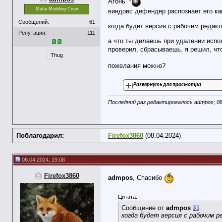
Агонь
Mafia Modding Crew
виндовс дефендер распознает его как 
Сообщений:
61
когда будет версия с рабочим редакт
Репутация:
111
а что ты делаешь при удалении исп
проверил, сбрасываешь. я решил, что
Thug
пожелания можно?
Развернуть для просмотра
Последний раз редактировалось admpos; 08
Поблагодарил:
Firefox3860
(08.04.2024)
08.04.2024, 19:08
Firefox3860
admpos
, Спасибо
Цитата:
Сообщение от
admpos
когда будет версия с рабочим 