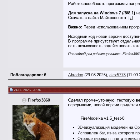
Работоспособность программы нацеле
Для запуска на Windows 7 (/8/8.1)
не
Скачать с сайта Майкрософта:
[↓]
Важно:
Перед использованием прог
Исходный код новой версии доступен
В программе присутствует отдельная
есть возможность задействовать гот
Последний раз редактировалось Firefox3860
Поблагодарили: 6
Abradox
(29.08.2025),
alex5773
(11.09.
24.06.2026, 20:36
Firefox3860
Сделал промежуточную, тестовую вер
перерывами, новой версии придётся ж
FireModelka v1.5_test-8
3D-визуализация моделей на Op
Исправлен баг, из-за которого 
Отредактированы цвета индикаци