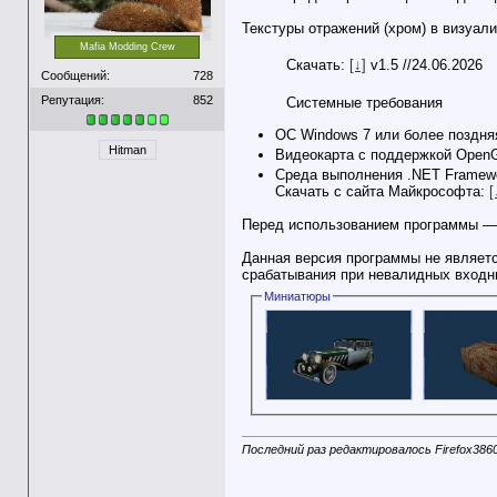
Текстуры отражений (хром) в визуал
Mafia Modding Crew
Скачать:
[↓]
v1.5 //24.06.2026
Сообщений:
728
Репутация:
852
Системные требования
ОС Windows 7 или более поздня
Hitman
Видеокарта с поддержкой OpenGL
Среда выполнения .NET Framewo
Скачать с сайта Майкрософта:
[
Перед использованием программы —
Данная версия программы не являет
срабатывания при невалидных входны
Миниатюры
Последний раз редактировалось Firefox3860