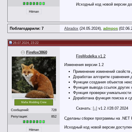
Исходный код новой версии до
Hitman
Поблагодарили: 7
Abradox
(24.05.2024),
admpos
(02.06.
28.07.2024, 23:22
Firefox3860
FireModelka v1.2
Изменения версии 1.2
Применение изменений свойств д
Доработан алгоритм сравнения 
Функции создания объектов неко
Функция вывода ссылок других 
Функция проверки уникальности
Доработана функция поиска и с
Mafia Modding Crew
Скачать:
[↓]
v1.2 //28.07.2024
Сообщений:
728
Репутация:
852
Сделаны сборки программы на .NET F
Исходный код новой версии доступен
Hitman