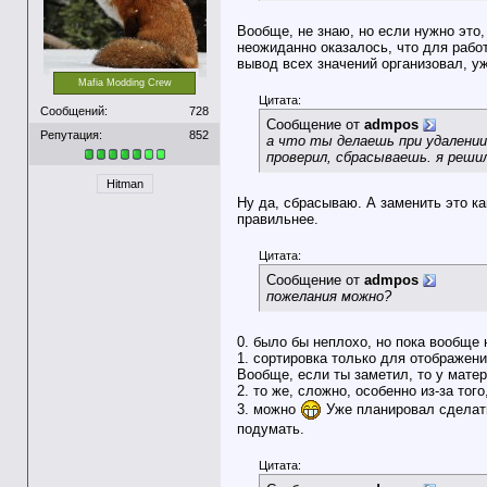
Вообще, не знаю, но если нужно это,
неожиданно оказалось, что для рабо
вывод всех значений организовал, уж
Mafia Modding Crew
Цитата:
Сообщений:
728
Сообщение от
admpos
Репутация:
852
а что ты делаешь при удалении
проверил, сбрасываешь. я решил
Hitman
Ну да, сбрасываю. А заменить это ка
правильнее.
Цитата:
Сообщение от
admpos
пожелания можно?
0. было бы неплохо, но пока вообще 
1. сортировка только для отображени
Вообще, если ты заметил, то у матер
2. то же, сложно, особенно из-за то
3. можно
Уже планировал сделать
подумать.
Цитата: