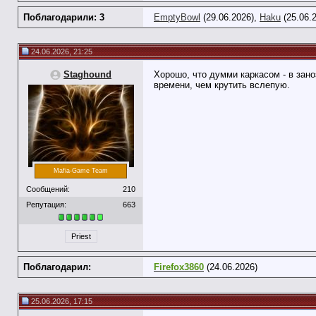
Поблагодарили: 3
EmptyBowl
(29.06.2026),
Haku
(25.06.
24.06.2026, 21:25
Staghound
Хорошо, что думми каркасом - в зано
времени, чем крутить вслепую.
Mafia-Game Team
Сообщений:
210
Репутация:
663
Priest
Поблагодарил:
Firefox3860
(24.06.2026)
25.06.2026, 17:15