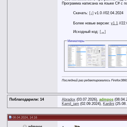
Программа написана на языке C# с п
Скачать:
[↓]
v1.0 //02.04.2024
Более новые версии:
v1.1
//22
Исходный код:
[→]
Миниатюры
Последний раз редактировалось Firefox3860
Поблагодарили: 14
Abradox
(03.07.2026),
admpos
(08.04.
Kamil_iam
(02.09.2024),
Kardini
(25.08
08.04.2024, 14:16
admpos