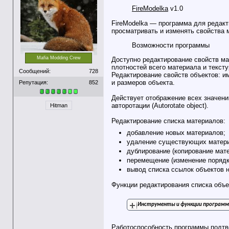
FireModelka
v1.0
FireModelka — программа для редакт
просматривать и изменять свойства 
Возможности программы
Mafia Modding Crew
Доступно редактирование свойств ма
плотностей всего материала и текст
Сообщений:
728
Редактирование свойств объектов: и
и размеров объекта.
Репутация:
852
Действует отображение всех значени
авторотации (Autorotate object).
Hitman
Редактирование списка материалов:
добавление новых материалов;
удаление существующих матер
дублирование (копирование мате
перемещение (изменение порядк
вывод списка ссылок объектов н
Функции редактирования списка объе
Инструменты и функции програм
Работоспособность программы подтве