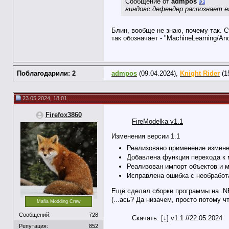
Сообщение от
admpos
виндовс дефендер распознает его
Блин, вообще не знаю, почему так. С
так обозначает - "MachineLearning/A
Поблагодарили: 2
admpos
(09.04.2024),
Knight Rider
(1
23.05.2024, 18:01
Firefox3860
FireModelka v1.1
Изменения версии 1.1
Реализовано применение изменен
Добавлена функция перехода к 
Реализован импорт объектов и м
Исправлена ошибка с необработ
Ещё сделал сборки программы на .N
(...ась? Да низачем, просто потому 
Mafia Modding Crew
Сообщений:
728
Скачать:
[↓]
v1.1 //22.05.2024
Репутация:
852