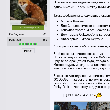
Основное нововведение мода — это т
одной миссии. Теперь между ними м
Также добавлены следующие локаци
Мотель Кларка
Бар Сальери вместе с гаражом 
Mafia Modding Crew
Гоночная трасса «Lost Heaven Ra
Дом Тома в Oakwood'е, в котор
Сообщений:
728
Автосервис Лукаса Бертоне
Репутация:
852
Локации пока не особо оживлённые, н
Hitman
Ещё несколько интересных штук.
По железнодорожному пути в Хобокен
будете возвращаться туда, откуда в
Можно ходить и ездить на машине по
Уличное освещение изменено, сделан
Выражаю благодарности помогавшим 
GOLOD55 — за советы по техническо
Grandshot — за вырезанные объекты 
Rinky-Dink — человеку с другого фо
[↓]
v1.0 //25.04.2017