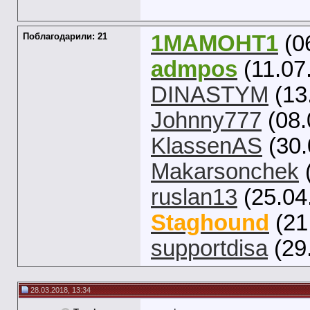
Поблагодарили: 21
1MAMOHT1
(0
admpos
(11.07
DINASTYM
(13
Johnny777
(08.
KlassenAS
(30.
Makarsonchek
ruslan13
(25.04
Staghound
(21
supportdisa
(29
28.03.2018, 13:34