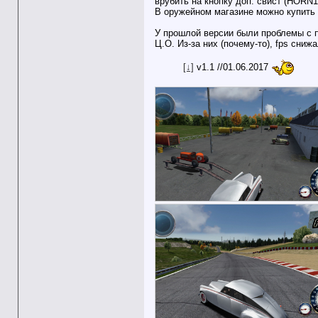
врубить на кнопку доп. свист (HORN1
В оружейном магазине можно купить 
У прошлой версии были проблемы с 
Ц.О. Из-за них (почему-то), fps сниж
[↓]
v1.1 //01.06.2017