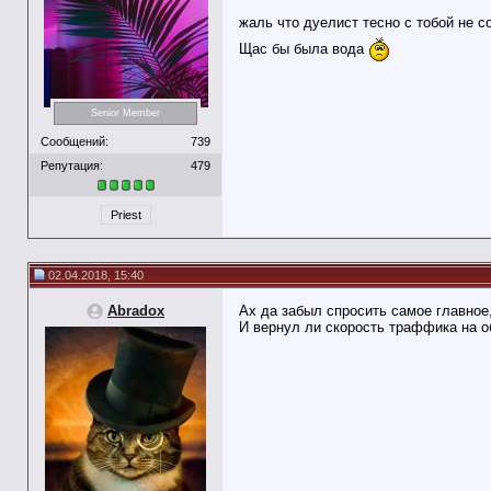
жаль что дуелист тесно с тобой не 
Щас бы была вода
Senior Member
Сообщений:
739
Репутация:
479
Priest
02.04.2018, 15:40
Abradox
Ах да забыл спросить самое главное
И вернул ли скорость траффика на 