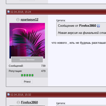
02.04.2018, 15:24
spartaque12
Цитата:
Сообщение от
Firefox3860
Новая версия на финальной ста
что нового , иль не будешь разглаша
Senior Member
Сообщений:
739
Репутация:
479
Priest
02.04.2018, 15:32
Firefox3860
Цитата: