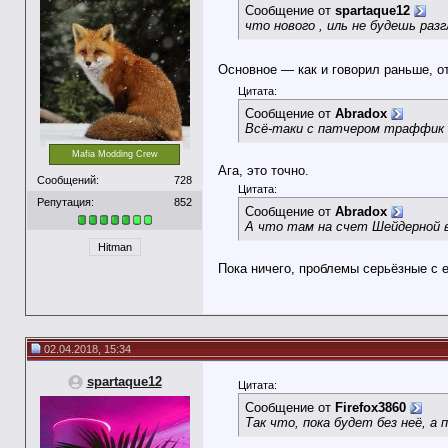
Сообщение от
spartaque12
что нового , иль не будешь раз
Основное — как и говорил раньше, о
Цитата:
Сообщение от
Abradox
Всё-таки с патчером траффик
Mafia Modding Crew
Ага, это точно.
Сообщений:
728
Цитата:
Репутация:
852
Сообщение от
Abradox
А что там на счет Шейдерной 
Hitman
Пока ничего, проблемы серьёзные с е
02.04.2018, 15:34
spartaque12
Цитата:
Сообщение от
Firefox3860
Так что, пока будет без неё, а