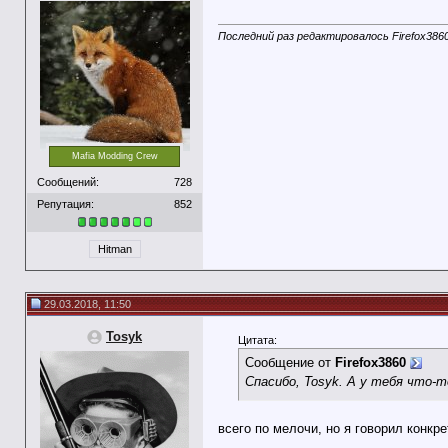
Последний раз редактировалось Firefox3860
Mafia Modding Crew
Сообщений:
728
Репутация:
852
Hitman
29.03.2018, 11:50
Tosyk
Цитата:
Сообщение от
Firefox3860
Спасибо, Tosyk. А у тебя что-т
всего по мелочи, но я говорил конкре