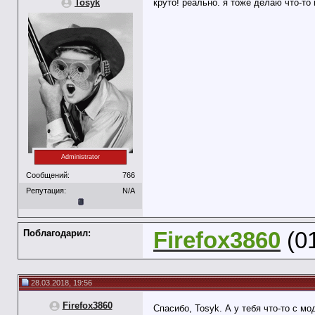
Tosyk
круто! реально. я тоже делаю что-то
Administrator
Сообщений:
766
Репутация:
N/A
Поблагодарил:
Firefox3860
(01
28.03.2018, 19:56
Firefox3860
Спасибо, Tosyk. А у тебя что-то с 