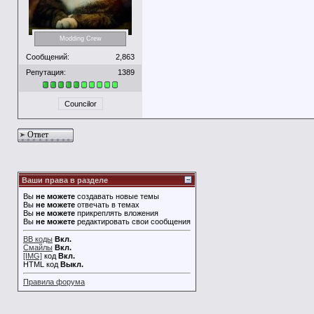
Modding Crew
Сообщений:
2,863
Репутация:
1389
Councilor
Ответ
Ваши права в разделе
Вы
не можете
создавать новые темы
Вы
не можете
отвечать в темах
Вы
не можете
прикреплять вложения
Вы
не можете
редактировать свои сообщения
BB коды
Вкл.
Смайлы
Вкл.
[IMG]
код
Вкл.
HTML код
Выкл.
Правила форума