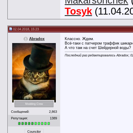
Makarsonchek
Tosyk
(11.04.2
02.04.2018, 15:23
Abradox
Классно. Ждем.
Всё-таки с патчером траффик шикарн
А что там на счет Шейдерной воды?
Последний раз редактировалось Abradox; 0
Modding Crew
Сообщений:
2,863
Репутация:
1389
Councilor