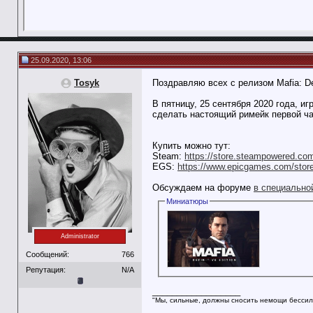
25.09.2020, 13:06
Tosyk
Поздравляю всех с релизом Mafia: Defi
В пятницу, 25 сентября 2020 года, 
сделать настоящий римейк первой ча
Купить можно тут:
Steam:
https://store.steampowered.co
EGS:
https://www.epicgames.com/store/r
Обсуждаем на форуме
в специально
Миниатюры
Administrator
Сообщений:
766
Репутация:
N/A
__________________
"Мы, сильные, должны сносить немощи бессил