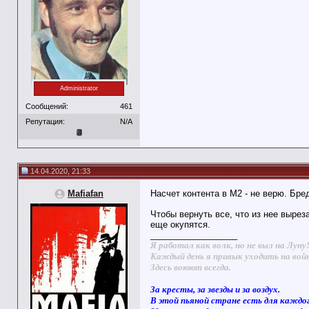
Administrator
Сообщений:
461
Репутация:
N/A
14.04.2020, 21:33
Mafiafan
Насчет контента в М2 - не верю. Бре
Чтобы вернуть все, что из нее вырез
еще окупятся.
__________________
Я работал как волк, но не выл на Луну
Каждый день я привык уходить на вой
Здесь воюют всегда.
За кресты, за звезды и за воздух.
В этой пьяной стране есть для каждо