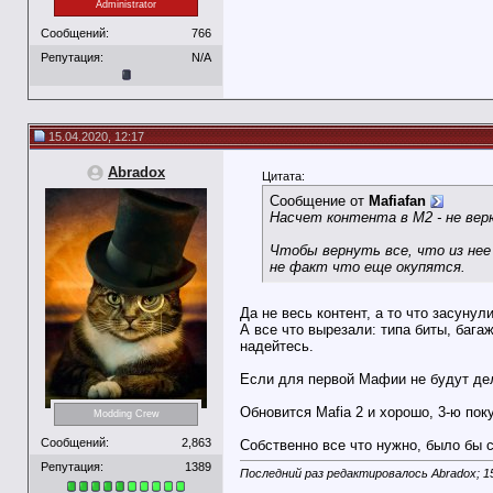
Administrator
Сообщений:
766
Репутация:
N/A
15.04.2020, 12:17
Abradox
Цитата:
Сообщение от
Mafiafan
Насчет контента в М2 - не вер
Чтобы вернуть все, что из нее
не факт что еще окупятся.
Да не весь контент, а то что засуну
А все что вырезали: типа биты, бага
надейтесь.
Если для первой Мафии не будут дел
Обновится Mafia 2 и хорошо, 3-ю поку
Modding Crew
Сообщений:
2,863
Собственно все что нужно, было бы 
Репутация:
1389
Последний раз редактировалось Abradox; 1