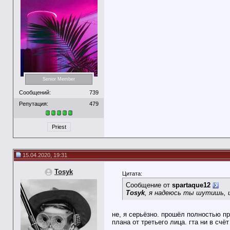
Senior Member
Сообщений:
739
Репутация:
479
Priest
15.04.2020, 19:31
Tosyk
Цитата:
Сообщение от
spartaque12
Tosyk
, я надеюсь ты шутишь, 
не, я серьёзно. прошёл полностью пр
плана от третьего лица. гта ни в счёт