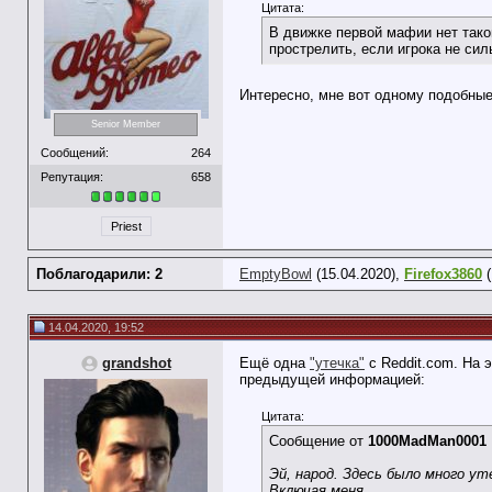
Цитата:
В движке первой мафии нет таког
прострелить, если игрока не сил
Интересно, мне вот одному подобные
Senior Member
Сообщений:
264
Репутация:
658
Priest
Поблагодарили: 2
EmptyBowl
(15.04.2020),
Firefox3860
(
14.04.2020, 19:52
grandshot
Ещё одна
"утечка"
с Reddit.com. На 
предыдущей информацией:
Цитата:
Сообщение от
1000MadMan0001
Эй, народ. Здесь было много ут
Включая меня.