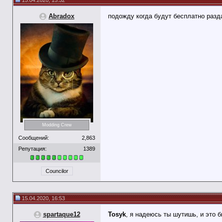
15.04.2020, 15:32
Abradox
подожду когда будут бесплатно разд
Modding Crew
Сообщений:
2,863
Репутация:
1389
Councilor
15.04.2020, 16:53
spartaque12
Tosyk
, я надеюсь ты шутишь, и это 