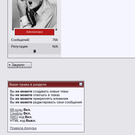
Administrator
Сообщений:
766
Репутация:
N/A
Закрыто
Ваши права в разделе
Вы
не можете
создавать новые темы
Вы
не можете
отвечать в темах
Вы
не можете
прикреплять вложения
Вы
не можете
редактировать свои сообщения
BB коды
Вкл.
Смайлы
Вкл.
[IMG]
код
Вкл.
HTML код
Выкл.
Правила форума