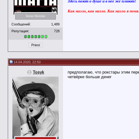
Здесь поют о душе и в нее же плюют!
Как назло, как назло. Как назло я поня
Senior Member
Сообщений:
1,489
Репутация:
728
Priest
14.04.2020, 22:50
Tosyk
предполагаю, что рокстары этим пере
четвёрке больше денег