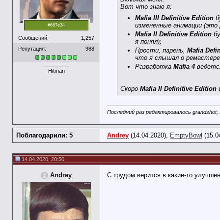
Вот что знаю я:
Mafia III Definitive Edition
б
измененные анимации (это р
#667e34
Mafia II Definitive Edition
бу
Сообщений:
1,257
я понял);
Репутация:
988
Прости, парень,
Mafia Defin
что я слышал о ремастере
Разработка
Mafia 4
ведется
Hitman
Скоро
Mafia II Definitive Edition
Последний раз редактировалось grandshot; 
Поблагодарили: 5
Andrey
(14.04.2020),
EmptyBowl
(15.0
14.04.2020, 20:50
Andrey
С трудом верится в какие-то улучшен