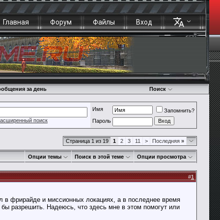
Главная
Форум
Файлы
Вход
общения за день
Поиск
Имя
Запомнить?
асширенный поиск
Пароль
Страница 1 из 19
1
2
3
11
>
Последняя
»
Опции темы
Поиск в этой теме
Опции просмотра
#
1
л в фрирайде и миссионных локациях, а в последнее время
 бы разрешить. Надеюсь, что здесь мне в этом помогут или