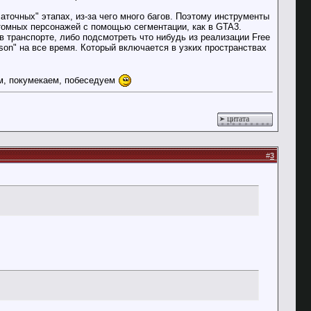
аточных" этапах, из-за чего много багов. Поэтому инструменты
стомных персонажей с помощью сегментации, как в GTA3.
в транспорте, либо подсмотреть что нибудь из реализации Free
son" на все время. Который включается в узких пространствах
им, покумекаем, побеседуем
цитата
#
3