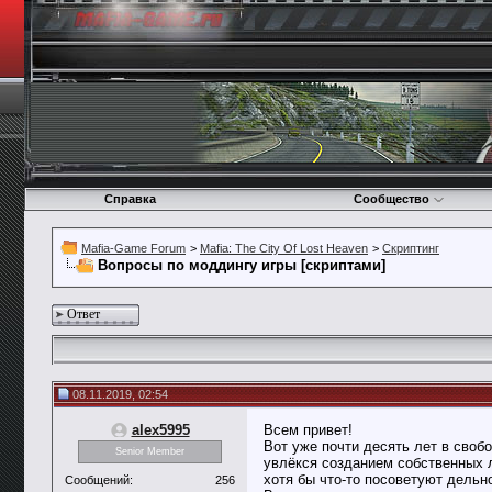
Справка
Сообщество
Mafia-Game Forum
>
Mafia: The City Of Lost Heaven
>
Скриптинг
Вопросы по моддингу игры [скриптами]
Ответ
08.11.2019, 02:54
alex5995
Всем привет!
Вот уже почти десять лет в сво
Senior Member
увлёкся созданием собственных л
хотя бы что-то посоветуют дельн
Сообщений:
256