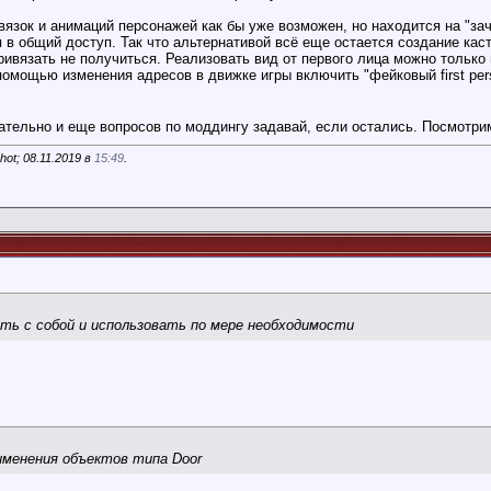
вязок и анимаций персонажей как бы уже возможен, но находится на "зач
 в общий доступ. Так что альтернативой всё еще остается создание ка
ривязать не получиться. Реализовать вид от первого лица можно только 
 помощью изменения адресов в движке игры включить "фейковый first per
ательно и еще вопросов по моддингу задавай, если остались. Посмотр
ot; 08.11.2019 в
15:49
.
ть с собой и использовать по мере необходимости
менения объектов типа Door