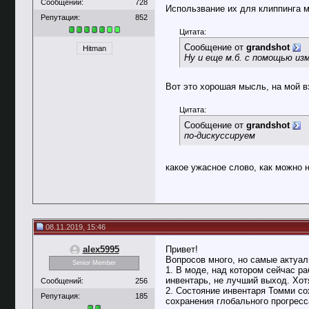
Сообщений:
728
Использвание их для клиппинга 
Репутация:
852
Цитата:
Сообщение от
grandshot
Hitman
Ну и еще м.б. с помощью изм
Вот это хорошая мысль, на мой в
Цитата:
Сообщение от
grandshot
по-дискуссируем
какое ужасное слово, как можно 
08.11.2019, 15:46
alex5995
Привет!
Вопросов много, но самые актуа
Senior Member
1. В моде, над котором сейчас р
инвентарь, не лучший выход. Хот
Сообщений:
256
2. Состояние инвентаря Томми со
Репутация:
185
сохранения глобального прогресс