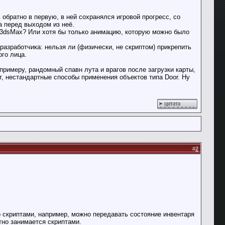
обратно в первую, в ней сохранялся игровой прогресс, со
а перед выходом из неё.
 3dsMax? Или хотя бы только анимацию, которую можно было
разработчика: нельзя ли (физически, не скриптом) прикрепить
ого лица.
примеру, рандомный спавн лута и врагов после загрузки карты,
ет, нестандартные способы применения объектов типа Door. Ну
цитата
#
2
о скриптами, например, можно передавать состояние инвентаря
тно занимается скриптами.