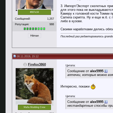
3. Импорт/Экспорт скелетных при
для этого пока не выкладываются
#667e34
Камеру к головной кости Томми п
Camera скрипта. Ну и еще м.б. с
Сообщений:
1,257
либо в кузове.
Репутация:
988
Своими наработками делись обяз
Hitman
Последний раз редактировалось grandsh
08.11.2019, 15:12
Firefox3860
Цитата:
Сообщение от
alex5995
аптечки, которые можно взя
Интересно, покажи
Цитата:
Сообщение от
alex5995
нестандартные способы при
Mafia Modding Crew