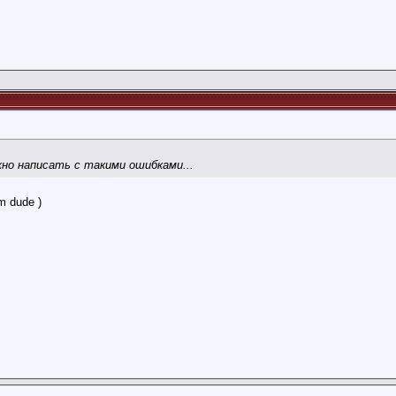
жно написать с такими ошибками...
m dude )