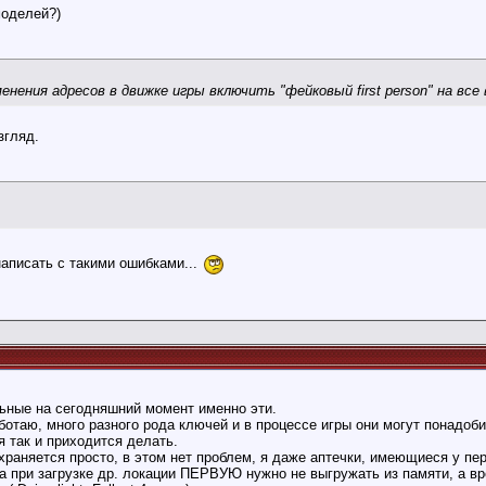
моделей?)
енения адресов в движке игры включить "фейковый first person" на все 
згляд.
написать с такими ошибками...
льные на сегодняшний момент именно эти.
аботаю, много разного рода ключей и в процессе игры они могут понадо
я так и приходится делать.
храняется просто, в этом нет проблем, я даже аптечки, имеющиеся у пе
а при загрузке др. локации ПЕРВУЮ нужно не выгружать из памяти, а в