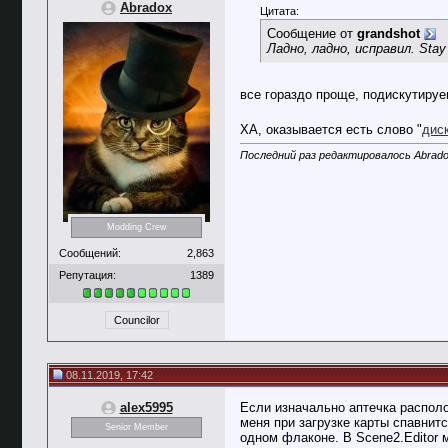
Abradox
Цитата:
Сообщение от
grandshot
Ладно, ладно, исправил. Stay
все гораздо проще, подискутиру
ХА, оказывается есть слово "
дис
Последний раз редактировалось Abradox
Modding Crew
Сообщений:
2,863
Репутация:
1389
Councilor
08.11.2019, 17:42
alex5995
Если изначально аптечка располо
меня при загрузке карты спавнит
Senior Member
одном флаконе. В Scene2.Editor м