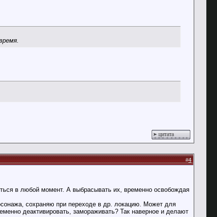
время.
цитата
#
4
биться в любой момент. А выбрасывать их, временно освобождая
рсонажа, сохраняю при переходе в др. локацию. Может для
ременно деактивировать, замораживать? Так наверное и делают