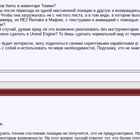
тов Items в инвентаре Томми?
бы после перехода из одной миссионной локации в другую и возвращаясь 
тобы она загружалась не с чистого листа, а в том виде, в котором был
 примеру, из RE2 Remake в Мафию, с текстурами и анимацией c помощью
ии?
ий случай, думаю вряд ли это возможно реализовать без инструментария 
можно сделать в Unreal Engine? То бишь сделать нормальный вид от перв
о будет интересно, могу поделиться своими скриптовыми наработками (к 
ь с собой и использовать по мере необходимости). Подскажу, кто не зна
к.
рузить точное состояние локации не получится, это не предусмотрено. Н
оторые возможности. На этот вопрос пускай ответит тот, кто более пло