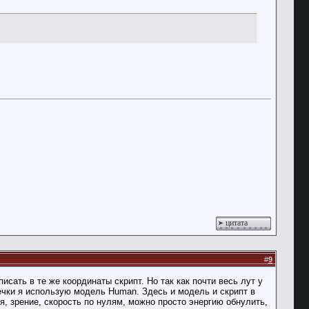
цитата
#
9
сать в те же координаты скрипт. Но так как почти весь лут у
течки я использую модель Human. Здесь и модель и скрипт в
ия, зрение, скорость по нулям, можно просто энергию обнулить,