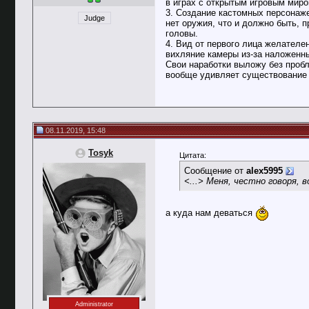
в играх с открытым игровым миром( 
3. Создание кастомных персонаже
Judge
нет оружия, что и должно быть, 
головы.
4. Вид от первого лица желателе
вихляние камеры из-за наложенны
Свои наработки выложу без пробле
вообще удивляет существование 
08.11.2019, 15:48
Tosyk
Цитата:
Сообщение от
alex5995
<...> Меня, честно говоря,
а куда нам деваться
Administrator