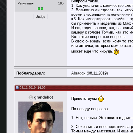
Вопросы такие.
Репутация:
185
1. Как увеличить количество сло
2. Возможно ли сделать так, что
всеми внесёнными изменениями? Ч
Judge
=3. Как импортировать зомби, к
бы применить к моделям из Маф
И ещё один вопрос, так, на всяк
камеру к голове Томми, как это 
Вот такие непростые вопросы.
В свою очередь, если кому то эт
или аптечки, которые можно взят
может ещё что нибудь.
Поблагодарил:
Abradox
(08.11.2019)
08.11.2019, 14:09
grandshot
Приветствуем
По поводу вопросов:
1. Нет, нельзя. Это вшито в движо
2. Сохранить и впоследствии заг
Томми между миссиями. И еще нек