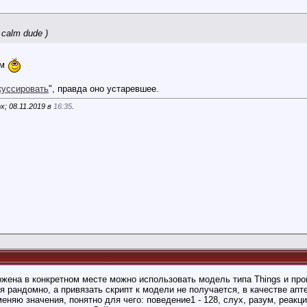
 calm dude )
ем
куссировать
", правда оно устаревшее.
; 08.11.2019 в
16:35
.
жена в конкретном месте можно использовать модель типа Things и пропи
ся рандомно, а привязать скрипт к модели не получается, в качестве ап
еняю значения, понятно для чего: поведение1 - 128, слух, разум, реакц