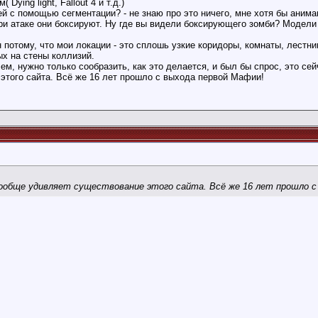
Dying light, Fallout 4 и т.д.)
й с помощью сегментации? - не знаю про это ничего, мне хотя бы аним
при атаке они боксируют. Ну где вы видели боксирующего зомби? Модели
н потому, что мои локации - это сплошь узкие коридоры, комнаты, лестн
х на стены коллизий.
м, нужно только сообразить, как это делается, и был бы спрос, это сейч
этого сайта. Всё же 16 лет прошло с выхода первой Мафии!
 вообще удивляет существование этого сайта. Всё же 16 лет прошло 