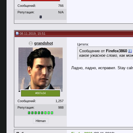
Сообщений:
766
Репутация:
N/A
08.11.2019, 15:51
grandshot
Цитата:
Сообщение от
Firefox3860
какое ужасное слово, как мо
Ладно, ладно, исправил. Stay cal
#667e34
Сообщений:
1,257
Репутация:
988
Hitman