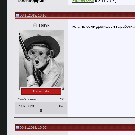
Поблагодарил:
Firefox3860
(08.11.2019)
08.11.2019, 16:16
Tosyk
кстати, если делишься наработка
Administrator
Сообщений:
766
Репутация:
N/A
08.11.2019, 16:30