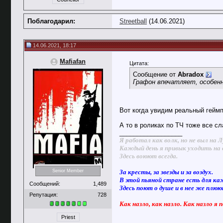
Поблагодарил:
Streetball
(14.06.2021)
14.06.2021, 18:17
Mafiafan
Цитата:
Сообщение от
Abradox
Графон впечатляет, особенн
Вот когда увидим реальный геймп
А то в роликах по ТЧ тоже все сл
__________________
Я работал как волк, но не выл на Л
Каждый день я привык уходить на 
Здесь воюют всегда.
За кресты, за звезды и за воздух.
Senior Member
В этой пьяной стране есть для ка
Сообщений:
1,489
Здесь поют о душе и в нее же плю
Репутация:
728
Как назло, как назло. Как назло я 
Priest