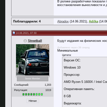
В ролике разработчики показали 
восстановления выносливости и д
Поблагодарили: 4
Abradox
(14.06.2021),
Adilka
(14.0
14.06.2021, 07:30
Streetball
Будут издания на физических носи
Добавлено через 39 секунд
Минимальные
Цитата:
Версия ОС:
Windows 10
Процессор:
Senior Member
AMD Ryzen 5 1600X / Intel Co
Сообщений:
1,203
Оперативная память:
Репутация:
1019
8 GB
Hitman
Видеокарта: