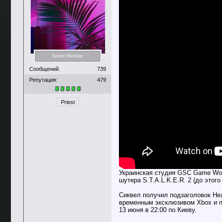
Senior Member
Сообщений:
739
Репутация:
479
Priest
Украинская студия GSC Game Worl
шутера S.T.A.L.K.E.R. 2 (до этог
Сиквел получил подзаголовок Hear
временным эксклюзивом Xbox и по
13 июня в 22:00 по Киеву.