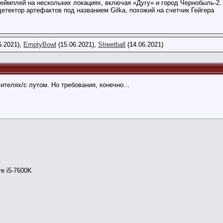
геймплей на нескольких локациях, включая «Дугу» и город Чернобыль-2
етектор артефактов под названием Gilka, похожий на счетчик Гейгера
6.2021),
EmptyBowl
(15.06.2021),
Streetball
(14.06.2021)
телях/с лутом. Но требования, конечно...
re i5-7600K