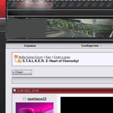
Справка
Сообщество
Mafia-Game Forum
>
Бар
>
Софт и игры
S.T.A.L.K.E.R. 2: Heart of Chernobyl
Ответ
13.06.2021, 23:45
spartaque12