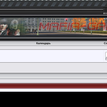
Календарь
Со
Р