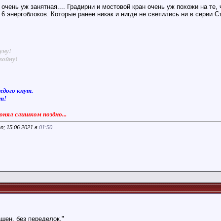
очень уж занятная.... Градирни и мостовой кран очень уж похожи на те,
 6 энергоблоков. Которые ранее никак и нигде не светились ни в серии С
уну!
войну!
ждого кнут.
ют!
понял слишком поздно...
n; 15.06.2021 в
01:50
.
шен, без переделок."