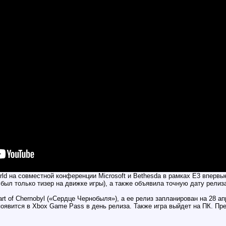
d на совместной конференции Microsoft и Bethesda в рамках E3 впервы
о был только тизер на движке игры), а также объявила точную дату релиз
t of Chernobyl («Сердце Чернобыля»), а ее релиз запланирован на 28 ап
явится в Xbox Game Pass в день релиза. Также игра выйдет на ПК. Пред