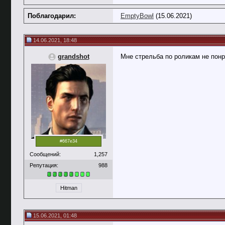
Поблагодарил:
EmptyBowl
(15.06.2021)
14.06.2021, 18:48
grandshot
Мне стрельба по роликам не пон
#667e34
Сообщений:
1,257
Репутация:
988
Hitman
15.06.2021, 01:48