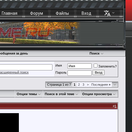
Главная
Форум
Файлы
Вход
общения за день
Поиск
Имя
Запомнить?
асширенный поиск
Пароль
Страница 1 из 7
1
2
3
>
Последняя
»
Опции темы
Поиск в этой теме
Опции просмотра
#
1