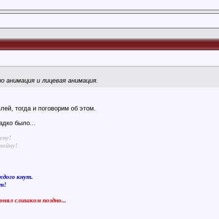
о анимация и лицевая анимация.
лей, тогда и поговорим об этом.
адко было...
уну!
войну!
ждого кнут.
ют!
понял слишком поздно...