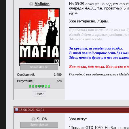
Mafiafan
На 09:39 локация на заднем фоне 
очереди ЧАЭС, т.е. проектных 5 и
Дуга.
Уже интересно. Ждём.
__________________
Я работал как волк, но не выл на Л
Каждый день я привык уходить на 
Здесь воюют всегда.
За кресты, за звезды и за воздух.
В этой пьяной стране есть для ка
Здесь поют о душе и в нее же плю
Как назло, как назло. Как назло я 
Senior Member
Последний раз редактировалось Mafiafa
Сообщений:
1,489
Репутация:
728
Priest
15.06.2021, 03:01
SLON
Уже вижу:
Senior Member
"Продаю GTX 1060. Не бит, не кра