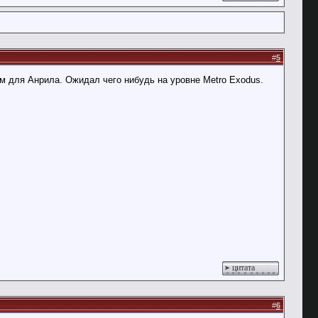
#
5
м для Анрила. Ожидал чего нибудь на уровне Metro Exodus.
цитата
#
6