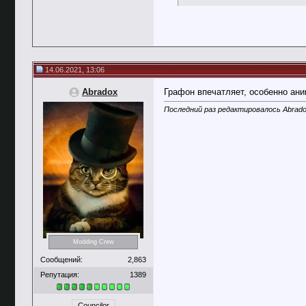
14.06.2021, 13:06
Abradox
Графон впечатляет, особенно ани
Последний раз редактировалось Abrado
Modding Crew
Сообщений:
2,863
Репутация:
1389
Councilor