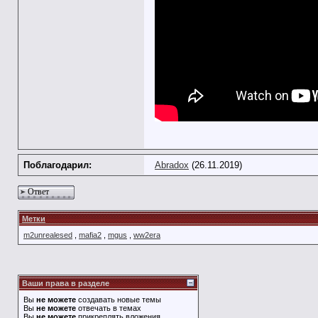
Поблагодарил:
Abradox
(26.11.2019)
Ответ
Метки
m2unrealesed
,
mafia2
,
mgus
,
ww2era
Ваши права в разделе
Вы
не можете
создавать новые темы
Вы
не можете
отвечать в темах
Вы
не можете
прикреплять вложения