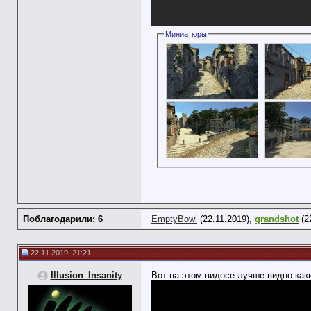
Миниатюры
Поблагодарили: 6
EmptyBowl
(22.11.2019),
grandshot
(2
22.11.2019, 21:21
Illusion_Insanity
Вот на этом видосе лучше видно как