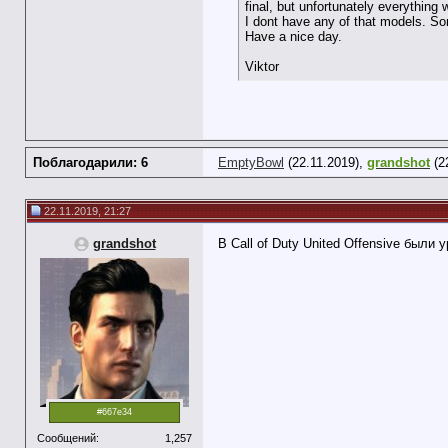
final, but unfortunately everythin
I dont have any of that models. Sor
Have a nice day.
Viktor
Поблагодарили: 6
EmptyBowl
(22.11.2019),
grandshot
(2
22.11.2019, 21:27
grandshot
В Call of Duty United Offensive был
#667e34
Сообщений:
1,257