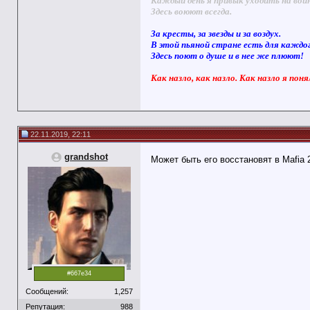
Каждый день я привык уходить на вой
Здесь воюют всегда.
За кресты, за звезды и за воздух.
В этой пьяной стране есть для каждо
Здесь поют о душе и в нее же плюют!
Как назло, как назло. Как назло я поня
22.11.2019, 22:11
grandshot
Может быть его восстановят в Mafia
#667e34
Сообщений:
1,257
Репутация:
988