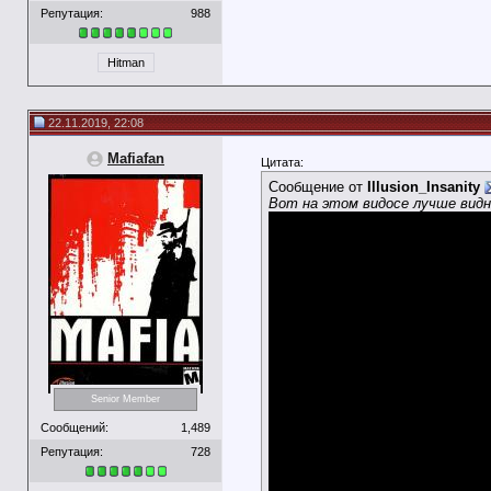
Репутация:
988
Hitman
22.11.2019, 22:08
Mafiafan
Цитата:
Сообщение от
Illusion_Insanity
Вот на этом видосе лучше видн
Senior Member
Сообщений:
1,489
Репутация:
728