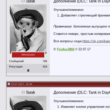
Tosyk
Дополнение (DLC: Tank in DayCi
----------------------------------------------
Улучшено/изменено:
Добавляет стреляющий броневик
Примечание: дополнение выпущено п
Ставится поверх, простым копирован
Все вопросы сюда:
https://vk.com/kais
-------------------------------
©
Firefox3860
// 22.07.17
Administrator
Сообщений:
766
Репутация:
N/A
23.07.2017, 15:34
Tosyk
Дополнение (DLC: Tank in DayCi
----------------------------------------------
Улучшено/изменено:
Изменяет кнопки управления пол