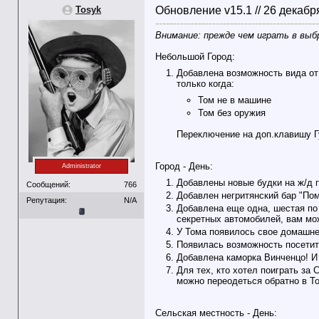
Tosyk
Обновление v15.1 // 26 декабр
----------------------------------------------
Внимание: прежде чем играть в выб
Небольшой Город:
Добавлена возможность вида от 
только когда:
Том не в машине
Том без оружия
Переключение на доп.клавишу 
Город - День:
Administrator
Добавлены новые будки на ж/д п
Сообщений:
766
Добавлен негритянский бар "Пом
Репутация:
N/A
Добавлена еще одна, шестая по 
секретных автомобилей, вам мо
У Тома появилось свое домашнее
Появилась возможность посетить
Добавлена каморка Винченцо! И
Для тех, кто хотел поиграть за 
можно переодеться обратно в Т
Сельская местность - День: