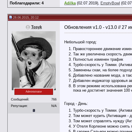
Поблагодарили: 4
Adilka
(02.07.2019),
EmptyBowl
(02.07
28.06.2015, 20:12
Tosyk
Обновления v1.0 - v13.0 // 27 
----------------------------------------------
Небольшой город:
Правостороннее движение измен
Так же увеличена скорость дви
Полностью изменен трафик
Турбо-скорость у Томми. (Актив
Заменены скаи, на более подхо
Добавлено название мода, а так
Добавлен индикатор здоровья ав
В этом режиме использована рег
пока не достигнет значения 100
Administrator
Сообщений:
766
Город - День:
Репутация:
N/A
Турбо-скорость у Томми. (Актив
Том может курить (Активация - 
Том может справлять нужду (Акт
У Отеля Корлеоне можно снять п
В гараже Сальери можно починит