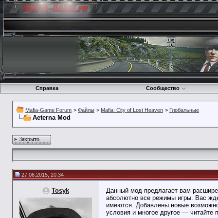
Справка
Сообщество
Mafia-Game Forum
>
Файлы
>
Mafia: City of Lost Heaven
>
Глобальные
Aeterna Mod
Закрыто
27.06.2015, 20:34
Tosyk
Данный мод предлагает вам расшире
абсолютно все режимы игры. Вас жде
имеются. Добавлены новые возможнос
условия и многое другое — читайте 