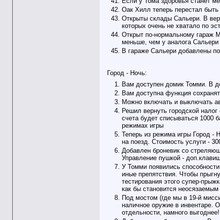
Если у Тома здоровья станет ме
Оак Хилл теперь перестал быть
Открыты склады Сальери. В верс
которых очень не хватало по эс
Открыт по-нормальному гараж М
меньше, чем у аналога Сальери
В гараже Сальери добавлены под
Город - Ночь:
Вам доступен домик Томми. В д
Вам доступна функция сохранять
Можно включать и выключать ав
Решил вернуть городской налог 
счета будет списываться 1000 б
режимах игры
Теперь из режима игры Город - 
на поезд. Стоимость услуги - 30
Добавлен броневик со стреляюще
Управление пушкой - доп.клави
У Томми появились способности 
иные препятствия. Чтобы прыгну
тестирования этого супер-прыжк
как бы становится неосязаемым 
Под мостом (где мы в 19-й мисс
наличное оружие в инвентаре. О
отдельности, намного выгоднее!