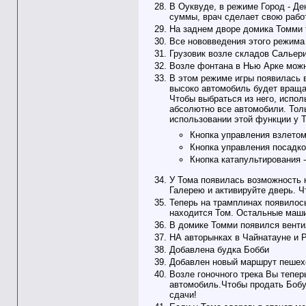
В Оуквуде, в режиме Город - Де
суммы, врач сделает свою работ
На заднем дворе домика Томми 
Все нововведения этого режима 
Грузовик возле складов Сальер
Возле фонтана в Нью Арке можн
В этом режиме игры появилась 
высоко автомобиль будет вращат
Чтобы выбраться из него, испол
абсолютно все автомобили. Толь
использовании этой функции у Т
Кнопка управления взлетом
Кнопка управления посадко
Кнопка катапультирования 
У Тома появилась возможность к
Галерею и активируйте дверь. Ч
Теперь на трамплинах появилось
находится Том. Остальные маши
В домике Томми появился венти
НА авторынках в Чайнатауне и Р
Добавлена будка Бобби
Добавлен новый маршрут пешех
Возле гоночного трека Вы тепер
автомобиль.Чтобы продать Бобу 
сдачи!