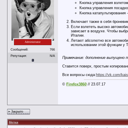
Кнопка управления взлетом
Кнопка управления посадко
Кнопка катапультирования 
Включает также в себя броневик
Если взлететь высоко автомоби
зависает в воздухе. Чтобы выбр
Италии.
Летают абсолютно все автомобил
Administrator
использовании этой функции у Т
Сообщений:
766
Репутация:
N/A
Примечание: дополнение выпущено п
Ставится поверх, простым копирован
Все вопросы сюда:
https://vk.com/kais
-------------------------------
©
Firefox3860
// 23.07.17
Закрыто
Метки