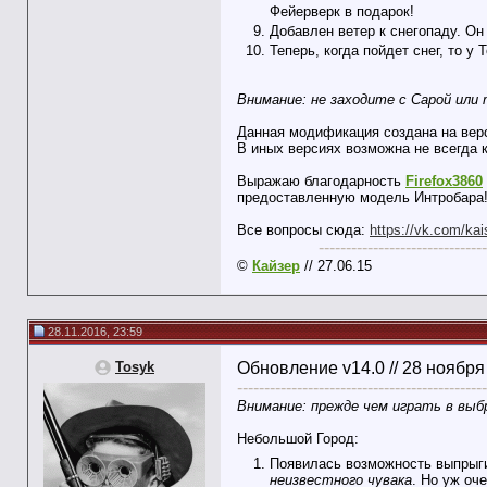
Фейерверк в подарок!
Добавлен ветер к снегопаду. Он
Теперь, когда пойдет снег, то у
Внимание: не заходите с Сарой или
Данная модификация создана на верс
В иных версиях возможна не всегда к
Выражаю благодарность
Firefox3860
предоставленную модель Интробара
Все вопросы сюда:
https://vk.com/kai
-------------------------------
©
Кайзер
// 27.06.15
28.11.2016, 23:59
Tosyk
Обновление v14.0 // 28 ноября
----------------------------------------------
Внимание: прежде чем играть в выб
Небольшой Город:
Появилась возможность выпрыгив
неизвестного чувака
. Но уж оч