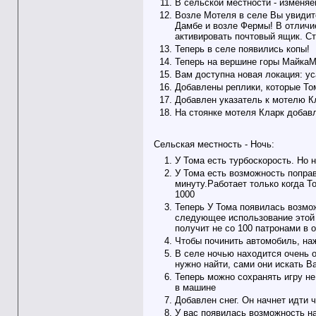
В сельской местности - изменя
Возле Мотеля в селе Вы увидите
Дамбе и возле Фермы! В отличие
активировать почтовый ящик. Ст
Теперь в селе появились копы!
Теперь на вершине горы МайкаМ
Вам доступна новая локация: ус
Добавлены реплики, которые Том
Добавлен указатель к мотелю К
На стоянке мотеля Кларк добав
Сельская местность - Ночь:
У Тома есть турбоскорость. Но 
У Тома есть возможность попра
минуту.Работает только когда Т
1000
Теперь У Тома появилась возмож
следующее использование этой 
получит не со 100 патронами в о
Чтобы починить автомобиль, наж
В селе ночью находится очень о
нужно найти, сами они искать Ва
Теперь можно сохранять игру не
в машине
Добавлен снег. Он начнет идти 
У вас появилась возможность на