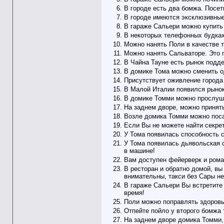
В городе есть два бомжа. Посет
В городе имеются эксклюзивные
В гараже Сальери можно купить
В некоторых телефонных будках 
Можно нанять Поли в качестве т
Можно нанять Сальваторе. Это п
В Чайна Тауне есть рынок подд
В домике Тома можно сменить о
Присутствует оживление города
В Малой Италии появился рынок
В домике Томми можно прослуш
На заднем дворе, можно принят
Возле домика Томми можно поса
Если Вы не можете найти секрет
У Тома появилась способность 
У Тома появилась дьявольская с
в машине!
Вам доступен фейерверк и роман
В ресторан и обратно домой, вы
внимательны, такси без Сары не 
В гараже Сальери Вы встретите 
время!
Поли можно поправлять здоровь
Отпейте пойло у второго бомжа 
На заднем дворе домика Томми, 