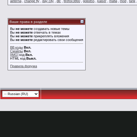
aeterna
,
change fly
,
day city
,
dlc
,
firefox3860
,
golod55
,
kaiser
,
mafia
,
mod
,
tank
Ваши права в разделе
Вы
не можете
создавать новые темы
Вы
не можете
отвечать в темах
Вы
не можете
прикреплять вложения
Вы
не можете
редактировать свои сообщения
BB коды
Вкл.
Смайлы
Вкл.
[IMG]
код
Вкл.
HTML код
Выкл.
Правила форума