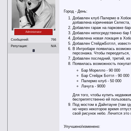
Город - День:
Добавлен клуб Палермо в Хобоке
добавлена коричневая Селеста, 
Добавлен гараж на парковке бар
Administrator
Добавлен непосредственно бар М
Добавлена новая локация в Хобо
Сообщений:
766
Добавлен СтейджБотлл, извест
Репутация:
N/A
В Интробаре появилась возможно
персонажа. Чтобы переодеться,
Добавлен последний, третий, из
Появилась возможность покупат
Бар Морелло - 90 000
Бар Стейдж Боттл - 90 000
Палермо клуб - 50 000
Лачуга - 9000
Для того, чтобы купить недвижи
беспрепятственно ей пользоват
Под мостом в Дайнтауне (там где
но через некоторое время отпус
свой рисунок небо. Лечится это 
Улучшено/изменено: