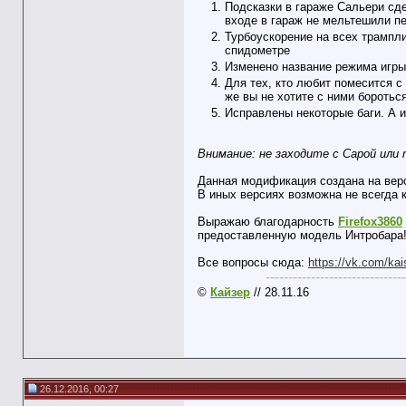
Подсказки в гараже Сальери сде
входе в гараж не мельтешили пе
Турбоускорение на всех трампли
спидометре
Изменено название режима игры
Для тех, кто любит помесится с
же вы не хотите с ними боротьс
Исправлены некоторые баги. А и
Внимание: не заходите с Сарой или
Данная модификация создана на верс
В иных версиях возможна не всегда к
Выражаю благодарность
Firefox3860
предоставленную модель Интробара
Все вопросы сюда:
https://vk.com/kai
-------------------------------
©
Кайзер
// 28.11.16
26.12.2016, 00:27