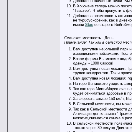
Добавлены забавные тачки. Вы м
В Хобокене теперь можно посети
"Твистер". Чтобы пропустить фи
Добавлена возможность активаци
не турбоускорение, как в дневно
имени
Stas
со старого Вебгейме
Сельская местность - День:
Примечание: Так как в сельской ме
Вам доступен небольшой парк на
живописными пейзажами. После 
Возле фермы Вы можете подобра
одежды - 1000 баксов!
Вам доступна новая локация: Гр
трупов конкурентов. Так и прои
Вам доступна новая локация: го
На горе Вы можете увидеть амер
Так как гора МиккиМауса очень в
будет отниматься здоровье в п
За скорость свыше 150 км/ч, Вы
В Сельской местности, вы може
Так как в Сельской местности д
Активация:доп.клавиша "Прыжок"
нажатие,сниматься сумма в раз
В сельской местности появилась
только через 30 секунд.Двигат