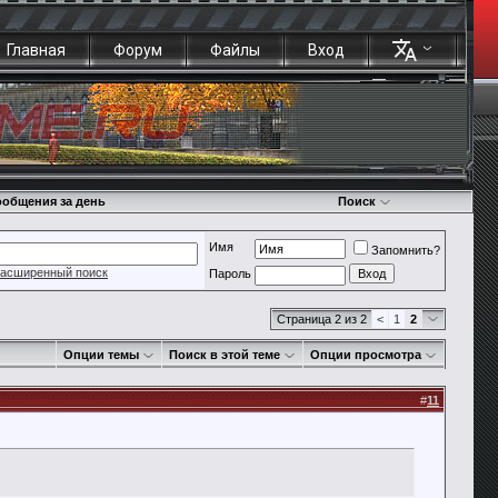
Главная
Форум
Файлы
Вход
общения за день
Поиск
Имя
Запомнить?
асширенный поиск
Пароль
Страница 2 из 2
<
1
2
Опции темы
Поиск в этой теме
Опции просмотра
#
11