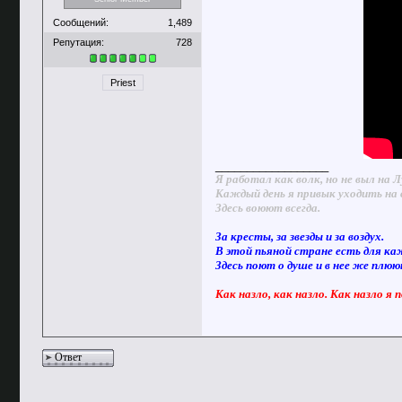
Сообщений:
1,489
Репутация:
728
Priest
__________________
Я работал как волк, но не выл на Л
Каждый день я привык уходить на 
Здесь воюют всегда.
За кресты, за звезды и за воздух.
В этой пьяной стране есть для ка
Здесь поют о душе и в нее же плю
Как назло, как назло. Как назло я 
Ответ