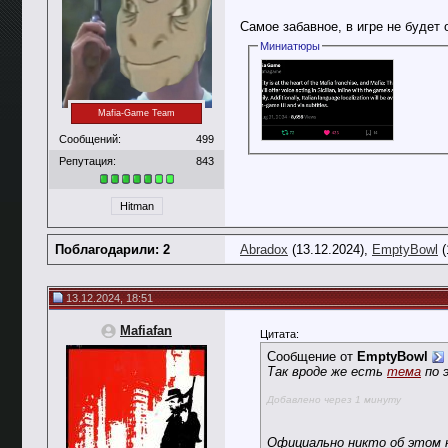
Самое забавное, в игре не будет 
Миниатюры
Mafia-Game Team
Сообщений:
499
Репутация:
843
Hitman
Поблагодарили: 2
Abradox
(13.12.2024),
EmptyBowl
(
13.12.2024, 18:51
Mafiafan
Цитата:
Сообщение от
EmptyBowl
Так вроде же есть
тема
по 
Добавлено через 1 минуту
Официально никто об этом н