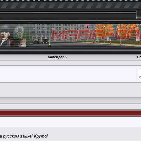
Календарь
Со
Р
а русском языке! Круто!