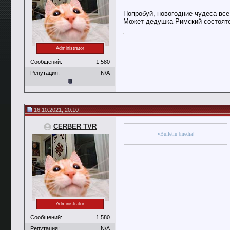
Попробуй, новогодние чудеса все
Может дедушка Римский состояте
Administrator
Сообщений:
1,580
Репутация:
N/A
16.10.2021, 20:10
CERBER TVR
vBulletin [media]
Administrator
Сообщений:
1,580
Репутация:
N/A