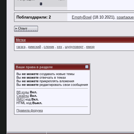
Поблагодарили: 2
EmptyBowl
(18.10.2021),
spartaqu
Ответ
Метки
гагага
,
римский
,
слоник
,
хех
,
шуруповерт
,
юмор
Ваши права в разделе
Вы
не можете
создавать новые темы
Вы
не можете
отвечать в темах
Вы
не можете
прикреплять вложения
Вы
не можете
редактировать свои сообщения
BB коды
Вкл.
Смайлы
Вкл.
[IMG]
код
Вкл.
HTML код
Выкл.
Правила форума