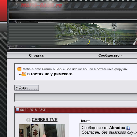
Справка
Сообщество
Mafia-Game Forum
>
Бар
>
Всё что не вошло в остальные форумы
в гостях не у римского.
Ответ
06.12.2018, 23:31
CERBER TVR
Цитата:
Сообщение от
Abradox
Согласен, без римского скуч