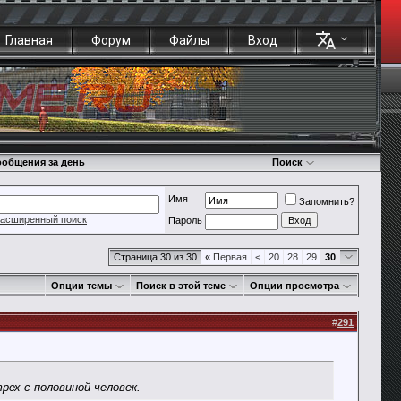
Главная
Форум
Файлы
Вход
общения за день
Поиск
Имя
Запомнить?
асширенный поиск
Пароль
Страница 30 из 30
«
Первая
<
20
28
29
30
Опции темы
Поиск в этой теме
Опции просмотра
#
291
рех с половиной человек.