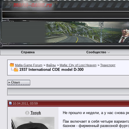
Справка
Сообщество
Mafia-Game Forum
>
Файлы
>
Mafia: City of Lost Heaven
>
Транспорт
1937 International COE model D-300
Ответ
10.04.2011, 03:59
Tosyk
Не прошло и недели, а у нас снова р
Пак включает в себя четыре варианта
базном - фирменный развозной фургон