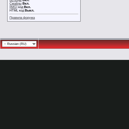
BB коды
Вкл.
Смайлы
Вкл.
[IMG]
код
Вкл.
HTML код
Выкл.
Правила форума