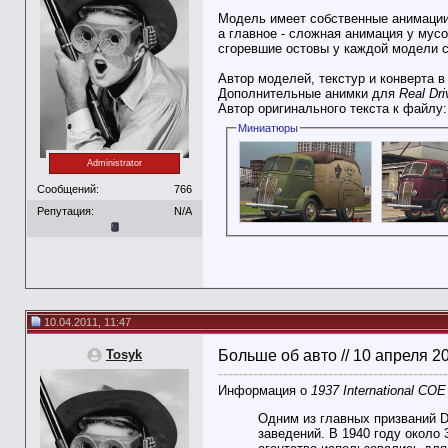
Модель имеет собственные анимаци
а главное - сложная анимация у мусо
сгоревшие остовы у каждой модели 
Автор моделей, текстур и конверта в
Дополнительные анимки для
Real Dri
Автор оригинального текста к файлу
Миниатюры
Administrator
Сообщений:
766
Репутация:
N/A
10.04.2011, 11:47
Tosyk
Больше об авто // 10 апреля 2
----------------------------------------------
Информация о
1937 International CO
Одним из главных призваний D-
заведений. В 1940 году около