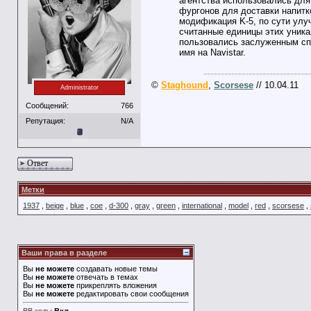
агентства использовались для
фургонов для доставки напитк
модификация K-5, по сути улу
считанные единицы этих уникал
пользовались заслуженным спр
имя на Navistar.
-------------------------------
©
Staghound
,
Scorsese
// 10.04.11
Administrator
Сообщений:
766
Репутация:
N/A
Ответ
Метки
1937
,
beige
,
blue
,
coe
,
d-300
,
gray
,
green
,
international
,
model
,
red
,
scorsese
,
Ваши права в разделе
Вы
не можете
создавать новые темы
Вы
не можете
отвечать в темах
Вы
не можете
прикреплять вложения
Вы
не можете
редактировать свои сообщения