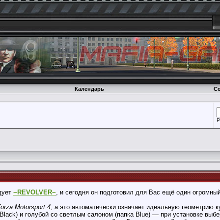
Календарь
Со
Р
адует
~REVOLVER~
, и сегодня он подготовил для Вас ещё один огромный 
orza Motorsport 4
, а это автоматически означает идеальную геометрию к
Black) и голубой со светлым салоном (папка Blue) — при установке выб