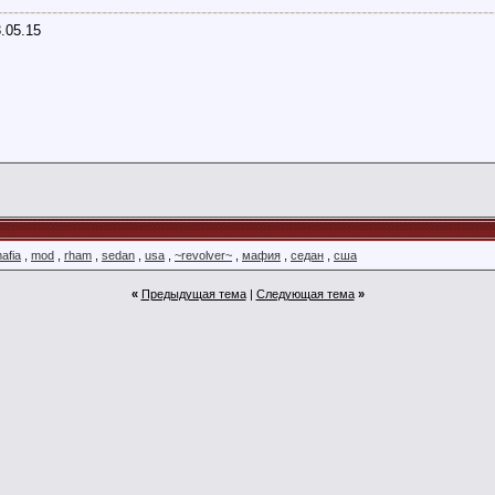
------------------------------------------------------------------------------------------
3.05.15
afia
,
mod
,
rham
,
sedan
,
usa
,
~revolver~
,
мафия
,
седан
,
сша
«
Предыдущая тема
|
Следующая тема
»