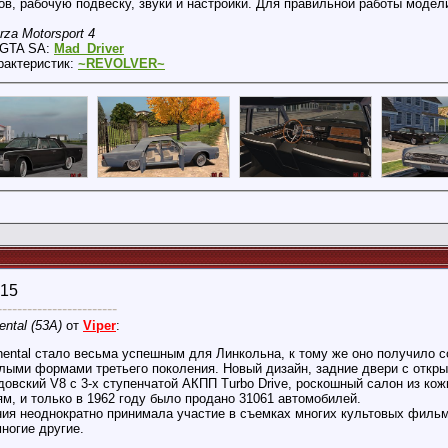
ов, рабочую подвеску, звуки и настройки. Для правильной работы модел
rza Motorsport 4
в GTA SA:
Mad_Driver
рактеристик:
~REVOLVER~
015
------------------------
ental (53А)
от
Viper
:
nental стало весьма успешным для Линкольна, к тому же оно получило 
углыми формами третьего поколения. Новый дизайн, задние двери с откры
довский V8 с 3-х ступенчатой АКПП Turbo Drive, роскошный салон из ко
м, и только в 1962 году было продано 31061 автомобилей.
ния неоднократно принимала участие в съемках многих культовых фильм
ногие другие.