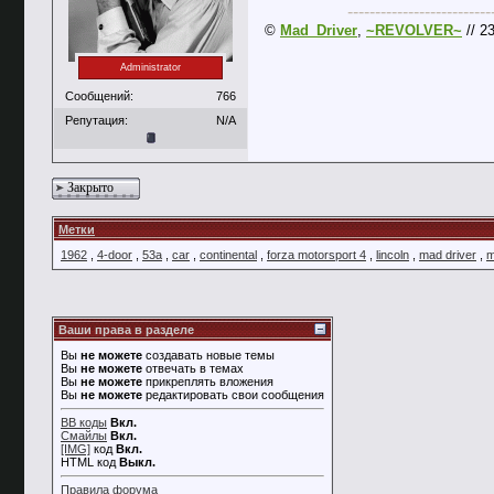
--------------------------
©
Mad_Driver
,
~REVOLVER~
// 2
Administrator
Сообщений:
766
Репутация:
N/A
Закрыто
Метки
1962
,
4-door
,
53а
,
car
,
continental
,
forza motorsport 4
,
lincoln
,
mad driver
,
m
Ваши права в разделе
Вы
не можете
создавать новые темы
Вы
не можете
отвечать в темах
Вы
не можете
прикреплять вложения
Вы
не можете
редактировать свои сообщения
BB коды
Вкл.
Смайлы
Вкл.
[IMG]
код
Вкл.
HTML код
Выкл.
Правила форума