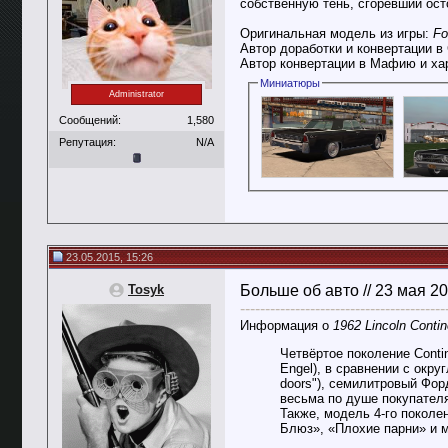
собственную тень, сгоревший ост
Оригинальная модель из игры:
Fo
Автор доработки и конвертации 
Автор конвертации в Мафию и ха
Миниатюры
Administrator
Сообщений:
1,580
Репутация:
N/A
23.05.2015, 15:26
Tosyk
Больше об авто // 23 мая 2
-----------------------------------------
Информация о
1962 Lincoln Contin
Четвёртое поколение Conti
Engel), в сравнении с окр
doors"), семилитровый Фор
весьма по душе покупателя
Также, модель 4-го поколе
Блюз», «Плохие парни» и м