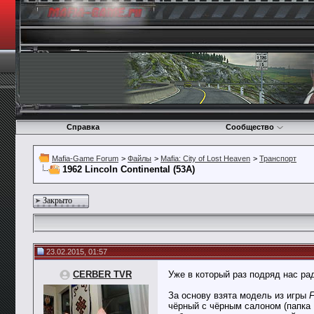
Справка
Сообщество
Mafia-Game Forum
>
Файлы
>
Mafia: City of Lost Heaven
>
Транспорт
1962 Lincoln Continental (53А)
Закрыто
23.02.2015, 01:57
CERBER TVR
Уже в который раз подряд нас р
За основу взята модель из игры
F
чёрный с чёрным салоном (папка 