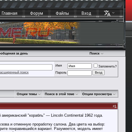
Главная
Форум
Файлы
Вход
общения за день
Поиск
Имя
Запомнить?
асширенный поиск
Пароль
Опции темы
Поиск в этой теме
Опции просмотра
#
1
американский "корабль" — Lincoln Continental 1962 года.
узова и отменную проработку салона. Два цвета на выбор:
ерите понравившийся вариант. Разумеется, модель имеет