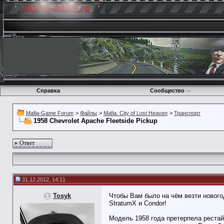
Справка
Сообщество
Mafia-Game Forum
>
Файлы
>
Mafia: City of Lost Heaven
>
Транспорт
1958 Chevrolet Apache Fleetside Pickup
Ответ
31.12.2012, 14:11
Tosyk
Чтобы Вам было на чём везти новогод
StratumX и Condor!
Модель 1958 года претерпела рестай