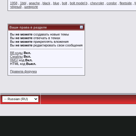
1958
,
1bbl
,
apache
,
black
,
blue
,
bolt
,
bolt model b
,
chevrolet
,
condor
,
fleetside
,
f
чёрный
,
шевроле
Ваши права в разделе
Вы
не можете
создавать новые темы
Вы
не можете
отвечать в темах
Вы
не можете
прикреплять вложения
Вы
не можете
редактировать свои сообщения
BB коды
Вкл.
Смайлы
Вкл.
[IMG]
код
Вкл.
HTML код
Выкл.
Правила форума