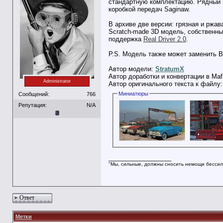
стандартную комплектацию. Рядный ш
коробкой передач Saginaw.
В архиве две версии: грязная и ржа
Scratch-made 3D модель, собственные
поддержка
Real Driver 2.0
.
P.S. Модель также может заменить Bo
Автор модели:
StratumX
Автор доработки и конвертации в Maf
Administrator
Автор оригинального текста к файлу
Миниатюры
Сообщений:
766
Репутация:
N/A
__________________
"Мы, сильные, должны сносить немощи бессил
Ответ
Метки