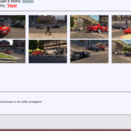
ции в Mafia:
Baikal
йлу:
Viper
ссильных и не себе угождать"