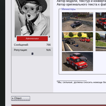
Автор модели, текстур и конверта
Автор оригинального текста к фа
Миниатюры
Administrator
Сообщений:
766
Репутация:
N/A
__________________
"Мы, сильные, должны сносить немощи бе
Ответ