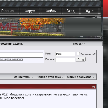
Главная
Форум
Файлы
Вход
общения за день
Поиск
Имя
Запомнить?
асширенный поиск
Пароль
Опции темы
Поиск в этой теме
Опции просмотра
#
1
 V12! Моделька хоть и старенькая, но выглядит вполне на
ся было веселее!