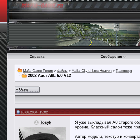
Справка
Сообщество
Mafia-Game Forum
>
Файлы
>
Mafia: City of Lost Heaven
>
Транспорт
2002 Audi A8L 6.0 V12
Ответ
10.06.2004, 15:02
Tosyk
Я уже выкладывал А8 старого обр
уровне. Классный салон тоже при
Автор модели, текстур и конверта