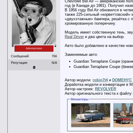
Chevrolet Bel Air — американский по
год (в Канаде до 1981). Получил на
В 1956 году Bel Air обновился в четв
также 225-сильный «корветтовский»
«двухэтажные» бампера, решётка с 
хромированную поперечину.
Модель имеет собственную тень, зву
Real Driver
и два цвета на выбор.
Авто было добавлено в качестве ново
Administrator
Заменяемые авто:
Сообщений:
766
Guardian Terraplane Coupe (оранж
Репутация:
N/A
Guardian Terraplane Coupe (бежевы
Автор модели:
robin7t4
и
DOMEHYC
Доработка модели и конвертации в M
Автор настроек:
REVOLVER
Автор оригинального текста к файлу
Миниатюры