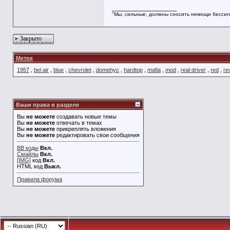
__________________
"Мы, сильные, должны сносить немощи бессил
Закрыто
Метки
1957
,
bel air
,
blue
,
chevrolet
,
domehyc
,
hardtop
,
mafia
,
mod
,
real driver
,
red
,
re
Ваши права в разделе
Вы
не можете
создавать новые темы
Вы
не можете
отвечать в темах
Вы
не можете
прикреплять вложения
Вы
не можете
редактировать свои сообщения
BB коды
Вкл.
Смайлы
Вкл.
[IMG]
код
Вкл.
HTML код
Выкл.
Правила форума