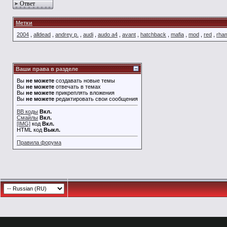
Ответ
Метки
2004
,
alldead
,
andrey p.
,
audi
,
audo a4
,
avant
,
hatchback
,
mafia
,
mod
,
red
,
rha
Ваши права в разделе
Вы
не можете
создавать новые темы
Вы
не можете
отвечать в темах
Вы
не можете
прикреплять вложения
Вы
не можете
редактировать свои сообщения
BB коды
Вкл.
Смайлы
Вкл.
[IMG]
код
Вкл.
HTML код
Выкл.
Правила форума