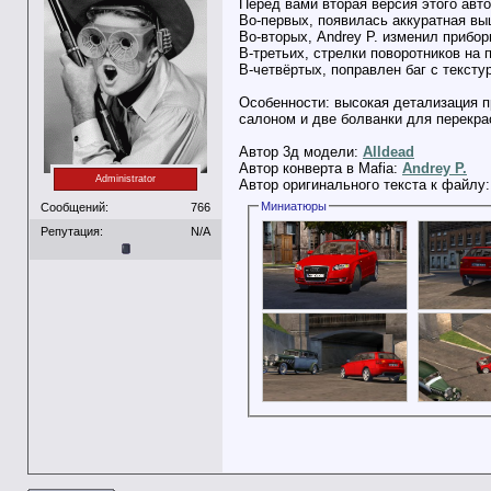
Перед вами вторая версия этого авто
Во-первых, появилась аккуратная вы
Во-вторых, Andrey P. изменил прибор
В-третьих, стрелки поворотников на 
В-четвёртых, поправлен баг с тексту
Особенности: высокая детализация п
салоном и две болванки для перекра
Автор 3д модели:
Alldead
Автор конверта в Mafia:
Andrey P.
Administrator
Автор оригинального текста к файлу
Миниатюры
Сообщений:
766
Репутация:
N/A