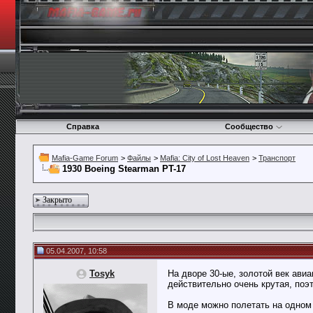
Справка
Сообщество
Mafia-Game Forum
>
Файлы
>
Mafia: City of Lost Heaven
>
Транспорт
1930 Boeing Stearman PT-17
Закрыто
05.04.2007, 10:58
Tosyk
На дворе 30-ые, золотой век авиа
действительно очень крутая, поэт
В моде можно полетать на одном 