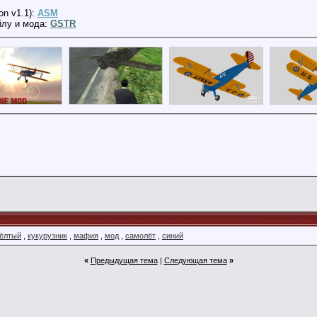
on v1.1):
ASM
йлу и мода:
GSTR
ёлтый
,
кукурузник
,
мафия
,
мод
,
самолёт
,
синий
«
Предыдущая тема
|
Следующая тема
»