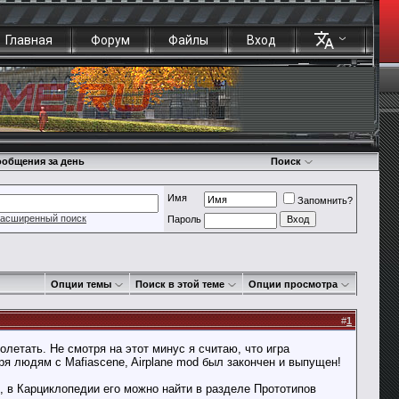
Главная
Форум
Файлы
Вход
общения за день
Поиск
Имя
Запомнить?
асширенный поиск
Пароль
Опции темы
Поиск в этой теме
Опции просмотра
#
1
полетать. Не смотря на этот минус я считаю, что игра
ря людям с Mafiascene, Airplane mod был закончен и выпущен!
е, в Карциклопедии его можно найти в разделе Прототипов