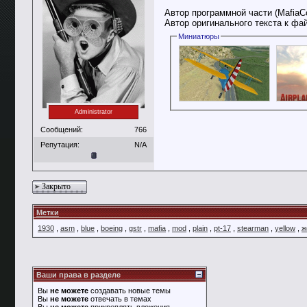
Автор программной части (MafiaC
Автор оригинального текста к фа
Миниатюры
Administrator
Сообщений:
766
Репутация:
N/A
Закрыто
Метки
1930
,
asm
,
blue
,
boeing
,
gstr
,
mafia
,
mod
,
plain
,
pt-17
,
stearman
,
yellow
,
ж
Ваши права в разделе
Вы
не можете
создавать новые темы
Вы
не можете
отвечать в темах