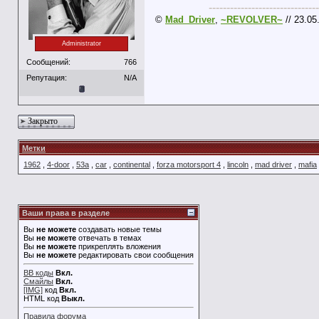
-------------------------------
©
Mad_Driver
,
~REVOLVER~
// 23.05
Administrator
Сообщений:
766
Репутация:
N/A
Закрыто
Метки
1962
,
4-door
,
53а
,
car
,
continental
,
forza motorsport 4
,
lincoln
,
mad driver
,
mafia
Ваши права в разделе
Вы
не можете
создавать новые темы
Вы
не можете
отвечать в темах
Вы
не можете
прикреплять вложения
Вы
не можете
редактировать свои сообщения
BB коды
Вкл.
Смайлы
Вкл.
[IMG]
код
Вкл.
HTML код
Выкл.
Правила форума