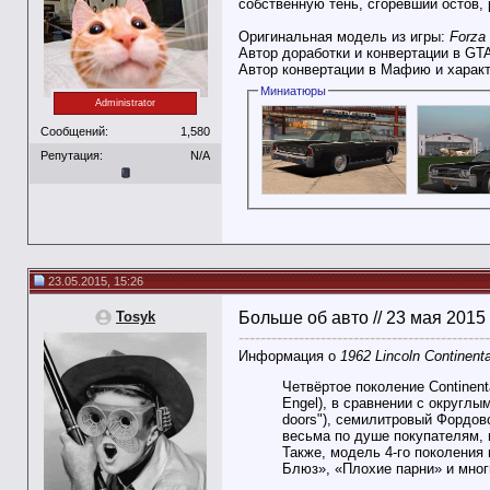
собственную тень, сгоревший остов,
Оригинальная модель из игры:
Forza 
Автор доработки и конвертации в GT
Автор конвертации в Мафию и харак
Миниатюры
Administrator
Сообщений:
1,580
Репутация:
N/A
23.05.2015, 15:26
Tosyk
Больше об авто // 23 мая 2015
----------------------------------------------
Информация о
1962 Lincoln Continenta
Четвёртое поколение Continen
Engel), в сравнении с округлы
doors"), семилитровый Фордов
весьма по душе покупателям, 
Также, модель 4-го поколения
Блюз», «Плохие парни» и мног