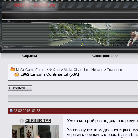
Справка
Сообщество
Mafia-Game Forum
>
Файлы
>
Mafia: City of Lost Heaven
>
Транспорт
1962 Lincoln Continental (53А)
Закрыто
23.02.2015, 01:57
CERBER TVR
Уже в который раз подряд нас радуе
За основу взята модель из игры
Forz
чёрный с чёрным салоном (папка Bla