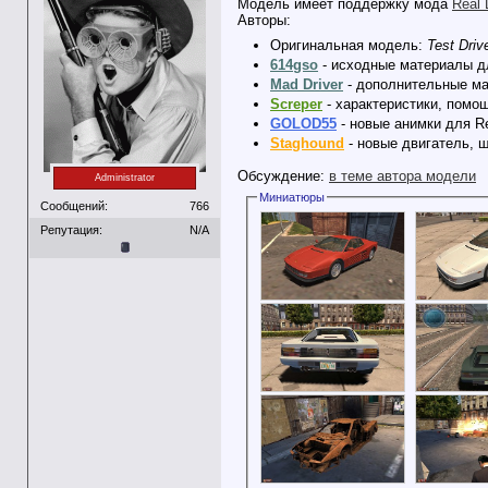
Модель имеет поддержку мода
Real 
Авторы:
Оригинальная модель:
Test Driv
614gso
- исходные материалы дл
Mad Driver
- дополнительные ма
Screper
- характеристики, помо
GOLOD55
- новые анимки для Re
Staghound
- новые двигатель, ш
Обсуждение:
в теме автора модели
Administrator
Миниатюры
Сообщений:
766
Репутация:
N/A