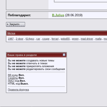
Поблагодарил:
B.Julius
(28.06.2019)
Закрыто
Метки
1987
,
2-door
,
614gso
,
car
,
coupe
,
ferrari
,
golod55
,
green
,
mad driver
,
mafia
,
mo
Ваши права в разделе
Вы
не можете
создавать новые темы
Вы
не можете
отвечать в темах
Вы
не можете
прикреплять вложения
Вы
не можете
редактировать свои сообщения
BB коды
Вкл.
Смайлы
Вкл.
[IMG]
код
Вкл.
HTML код
Выкл.
Правила форума