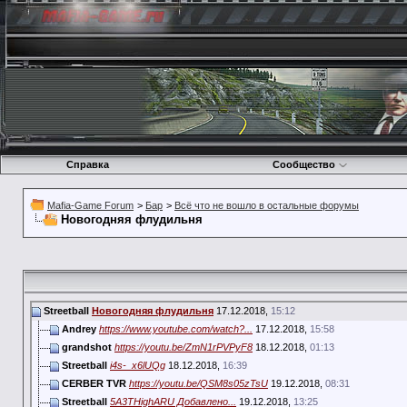
Справка
Сообщество
Mafia-Game Forum
>
Бар
>
Всё что не вошло в остальные форумы
Новогодняя флудильня
Streetball
Новогодняя флудильня
17.12.2018,
15:12
Andrey
https://www.youtube.com/watch?...
17.12.2018,
15:58
grandshot
https://youtu.be/ZmN1rPVPyF8
18.12.2018,
01:13
Streetball
i4s-_x6lUQg
18.12.2018,
16:39
CERBER TVR
https://youtu.be/QSM8s05zTsU
19.12.2018,
08:31
Streetball
5A3THighARU Добавлено...
19.12.2018,
13:25