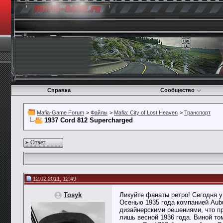
Справка
Сообщество
Mafia-Game Forum
>
Файлы
>
Mafia: City of Lost Heaven
>
Транспорт
1937 Cord 812 Supercharged
Ответ
12.02.2011, 12:49
Tosyk
Ликуйте фанаты ретро! Сегодня у
Осенью 1935 года компанией Aub
дизайнерскими решениями, что п
лишь весной 1936 года. Виной то