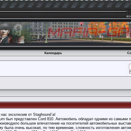
Календарь
Со
Р
 нас эксклюзив от Staghound`а!
urn был представлен Cord 810. Автомобиль обладал одними из самыми 
роизводило большое впечатление на посетителей автомобильных выстав
му была очень высокая, по тем временам, сложность изготовления авто