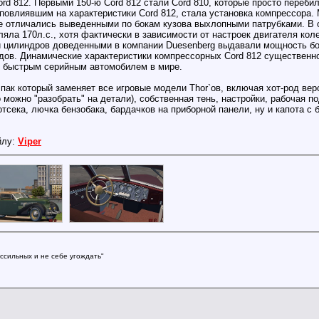
ord 812. Первыми 150-ю Cord 812 стали Cord 810, которые просто переб
овлиявшим на характеристики Cord 812, стала установка компрессора
не отличались выведенными по бокам кузова выхлопными патрубками. В
яла 170л.с., хотя фактически в зависимости от настроек двигателя коле
 цилиндров доведенными в компании Duesenberg выдавали мощность бол
дов. Динамические характеристики компрессорных Cord 812 существенн
м быстрым серийным автомобилем в мире.
 пак который заменяет все игровые модели Thor`ов, включая хот-род в
можно "разобрать" на детали), собственная тень, настройки, рабочая по
тсека, лючка бензобака, бардачков на приборной панели, ну и капота с 
йлу:
Viper
ссильных и не себе угождать"