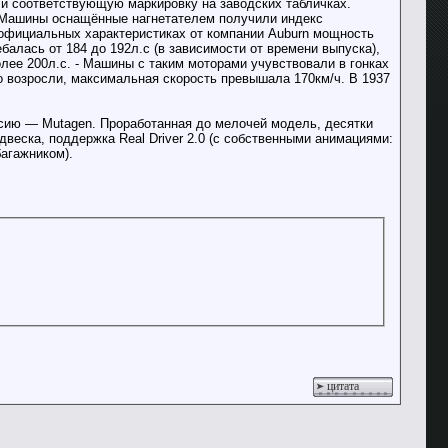
или соответствующую маркировку на заводских табличках.
. Машины оснащённые нагнетателем получили индекс
 официальных характеристиках от компании Auburn мощность
балась от 184 до 192л.с (в зависимости от времени выпуска),
ее 200л.с. - Машины с таким моторами учувствовали в гонках
о возросли, максимальная скорость превышала 170км/ч. В 1937
ерсию — Mutagen. Проработанная до мелочей модель, десятки
двеска, поддержка Real Driver 2.0 (с собственными анимациями:
багажником).
цитата