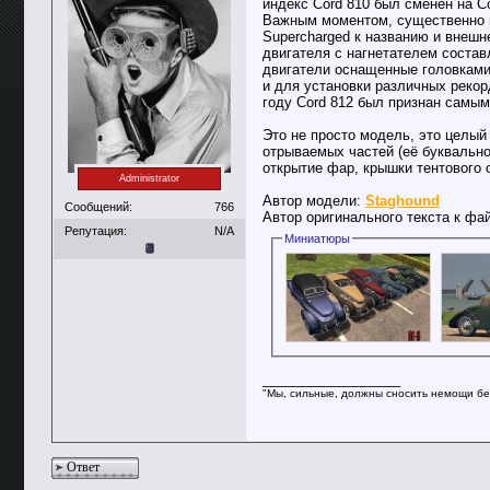
индекс Cord 810 был сменён на C
Важным моментом, существенно п
Supercharged к названию и внеш
двигателя с нагнетателем составл
двигатели оснащенные головками
и для установки различных рекор
году Cord 812 был признан самы
Это не просто модель, это целый
отрываемых частей (её буквально 
открытие фар, крышки тентового о
Administrator
Автор модели:
Staghound
Сообщений:
766
Автор оригинального текста к фа
Репутация:
N/A
Миниатюры
__________________
"Мы, сильные, должны сносить немощи бе
Ответ