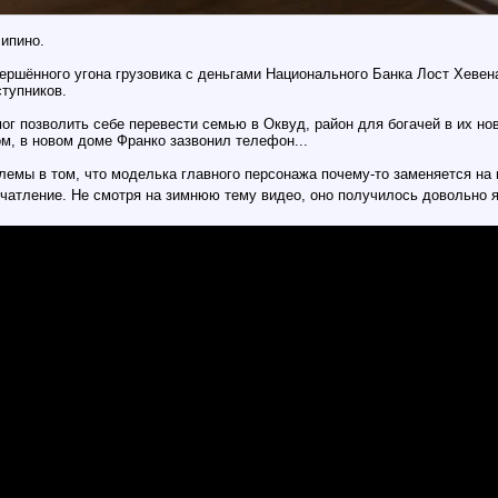
ипино.
вершённого угона грузовика с деньгами Национального Банка Лост Хевен
ступников.
ог позволить себе перевести семью в Оквуд, район для богачей в их но
, в новом доме Франко зазвонил телефон...
лемы в том, что моделька главного персонажа почему-то заменяется на
ечатление. Не смотря на зимнюю тему видео, оно получилось довольно