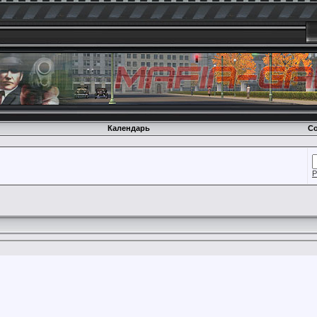
Календарь
Со
Р