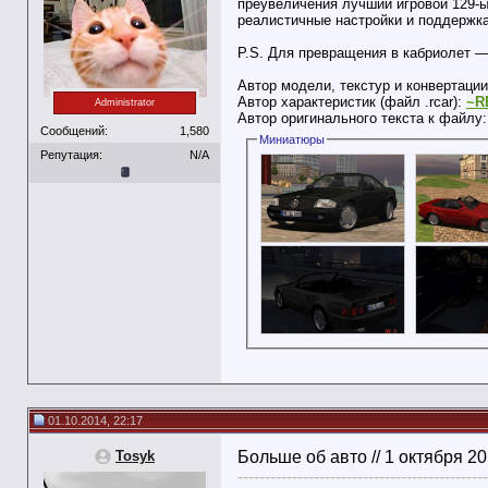
преувеличения лучший игровой 129-ый
реалистичные настройки и поддержк
P.S. Для превращения в кабриолет —
Автор модели, текстур и конвертац
Автор характеристик (файл .rcar):
~R
Administrator
Автор оригинального текста к файлу
Сообщений:
1,580
Миниатюры
Репутация:
N/A
01.10.2014, 22:17
Tosyk
Больше об авто // 1 октября 2
----------------------------------------------