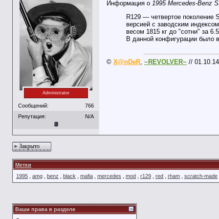
Информация о
1995 Mercedes-Benz S
R129 — четвертое поколение S
версией с заводским индексом 
весом 1815 кг до "сотни" за 6
В данной конфигурации было в
-------------------------------
©
X@nDeR
,
~REVOLVER~
// 01.10.14
Administrator
Сообщений:
766
Репутация:
N/A
Закрыто
Метки
1995
,
amg
,
benz
,
black
,
mafia
,
mercedes
,
mod
,
r129
,
red
,
rham
,
scratch-made
Ваши права в разделе