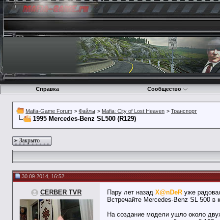
Справка
Сообщество
Mafia-Game Forum
>
Файлы
>
Mafia: City of Lost Heaven
>
Транспорт
1995 Mercedes-Benz SL500 (R129)
Закрыто
30.09.2014, 16:52
CERBER TVR
Пару лет назад
X@nDeR
уже радовал
Встречайте Mercedes-Benz SL 500 в 
На создание модели ушло около двух 