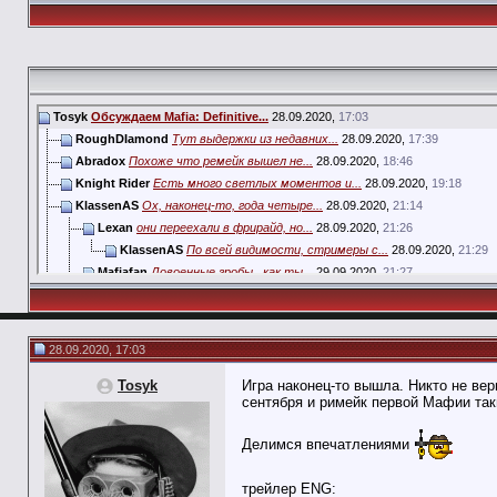
Tosyk
Обсуждаем Mafia: Definitive...
28.09.2020,
17:03
RoughDIamond
Тут выдержки из недавних...
28.09.2020,
17:39
Abradox
Похоже что ремейк вышел не...
28.09.2020,
18:46
Knight Rider
Есть много светлых моментов и...
28.09.2020,
19:18
KlassenAS
Ох, наконец-то, года четыре...
28.09.2020,
21:14
Lexan
они переехали в фрирайд, но...
28.09.2020,
21:26
KlassenAS
По всей видимости, стримеры с...
28.09.2020,
21:29
Mafiafan
Довоенные гробы , как ты...
29.09.2020,
21:27
KlassenAS
Ну так Duesenberg J - дорогой...
30.09.2020,
10:00
e1rey
Раз уж пошла такая пьянка,...
28.09.2020,
21:55
EmptyBowl
Для меня это один из...
29.09.2020,
15:32
28.09.2020, 17:03
Knight Rider
А ведь на этом даже была...
29.09.2020,
18:53
Mafiafan
Cкорей у Take Two. У них...
29.09.2020,
19:29
Tosyk
Игра наконец-то вышла. Никто не вери
сентября и римейк первой Мафии так
KlassenAS
Я недавно где-то читал, что...
29.09.2020,
19
CERBER TVR
Физика вождения. Вообще не...
28.09.2020,
23:12
Делимся впечатлениями
grandshot
И тем не менее, в большинстве...
28.09.2020,
23:27
e1rey
Дык я и не навязываю, это ж...
28.09.2020,
23:53
трейлер ENG:
e1rey
Продолжаю проверять фрирайд...
29.09.2020,
04:55