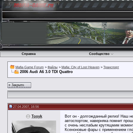
Справка
Сообщество
Mafia-Game Forum
>
Файлы
>
Mafia: City of Lost Heaven
>
Транспорт
2006 Audi A6 3.0 TDI Quattro
Закрыто
27.04.2007, 16:56
Tosyk
Вот он - долгожданный релиз! Наш 
автоспортом, наверняка помнит прош
с очень неслабым крутящмим моментом
Ксеноновые фары с применением глов