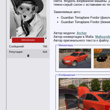
света. Модель взорванной машины. Д
темно-серый салон с вставками из т
Заменяемые авто:
Guardian Terraplane Fordor (фиол
Guardian Terraplane Fordor (беже
Автор модели:
Archer
Автор конвертации в Mafia:
Mafioznik
Автор оригинального текста к файлу
Administrator
Миниатюры
Сообщений:
766
Репутация:
N/A
Изображения