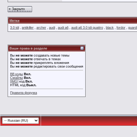
Закрыто
Метки
3.0 tdi
,
antikiller
,
archer
,
audi
,
audi a6
,
audi a6 3.0 tdi quattro
,
black
,
fordor
,
guard
Ваши права в разделе
Вы
не можете
создавать новые темы
Вы
не можете
отвечать в темах
Вы
не можете
прикреплять вложения
Вы
не можете
редактировать свои сообщения
BB коды
Вкл.
Смайлы
Вкл.
[IMG]
код
Вкл.
HTML код
Выкл.
Правила форума