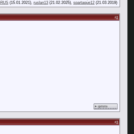
eRUS
(15.01.2021),
ruslan13
(21.02.2025),
spartaque12
(21.03.2019)
#
2
цитата
#
3