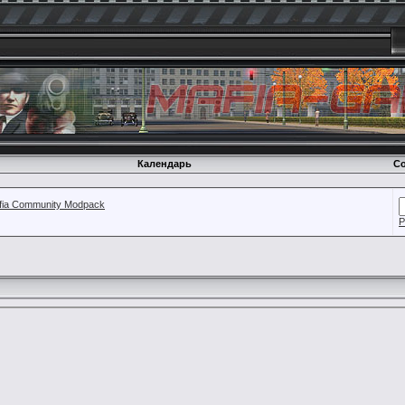
Календарь
Со
fia Community Modpack
Р