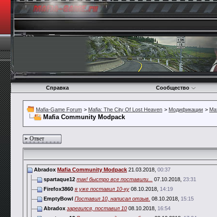
Справка
Сообщество
Mafia-Game Forum
>
Mafia: The City Of Lost Heaven
>
Модификации
>
Ma
Mafia Community Modpack
Ответ
Abradox
Mafia Community Modpack
21.03.2018,
00:37
spartaque12
так! быстро все поставили...
07.10.2018,
23:31
Firefox3860
я уже поставил 10-ку
08.10.2018,
14:19
EmptyBowl
Поставил 10, написал отзыв.
08.10.2018,
15:15
Abradox
зарегился, поставил 10
08.10.2018,
16:54