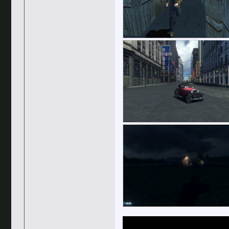
gangstervano
А есть ли какая-то...
20.01.2019,
01:55
Abradox
только переустанавливать
20.01.2019,
13:24
spartaque12
блин, надо чето делать с...
27.01.2019,
23:28
El Padrino
https://www.youtube.com/watch?...
21.03.2019,
11:25
SLON
Овощной обзор какой-то. ...
22.03.2019,
23:02
spartaque12
о норм, о мафии еще не...
21.03.2019,
17:37
CERBER TVR
Я кстати недавно видел на YT ...
22.03.2019,
22:51
Abradox
Нет зеркала к сожалению. И...
14.07.2019,
23:26
Streetball
А я всё раздаю...
15.07.2019,
13:35
EmptyBowl
Дайте и мне торрент. Я скачаю...
15.07.2019,
13:50
Streetball
Торрент-файл в аттаче, в...
17.07.2019,
12:28
Streetball
Абра, подвесь аттач в первый...
04.12.2019,
15:26
JonnyGTS
Добавлено через 2 минуты ...
07.01.2020,
01:27
sp!nat
Составил список замеченных...
23.07.2019,
01:46
JonnyGTS
Подскажите, после установки...
06.01.2020,
02:37
Abradox
Это игра так определяет...
06.01.2020,
12:24
Abradox
Вероятно видеокарта...
07.01.2020,
02:06
Firefox3860
Мафия хоть и...
07.01.2020,
03:22
JonnyGTS
Изначально ставил без Real...
07.01.2020,
12:21
Mafiafan
Поставил сегодня наш...
01.04.2020,
18:57
spartaque12
ну так в этом и загвоздка,...
01.04.2020,
23:07
Mafiafan
Ну так с хайрес текстурами...
02.04.2020,
18:59