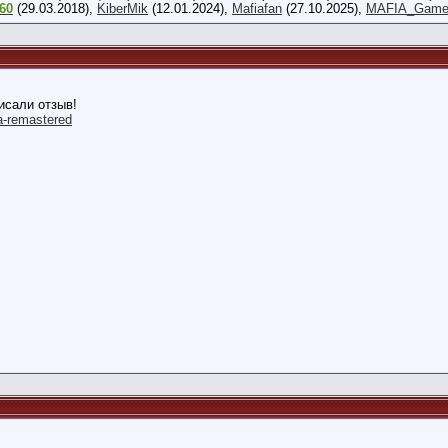
860
(29.03.2018),
KiberMik
(12.01.2024),
Mafiafan
(27.10.2025),
MAFIA_Gam
,
15:42
исали отзыв!
a-remastered