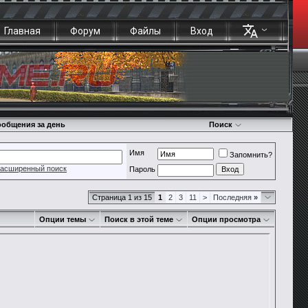
Главная
Форум
Файлы
Вход
общения за день
Поиск
Имя
Запомнить?
асширенный поиск
Пароль
Страница 1 из 15
1
2
3
11
>
Последняя
»
Опции темы
Поиск в этой теме
Опции просмотра