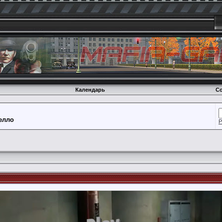
Календарь
Со
елло
Р