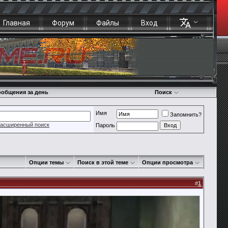
Главная
Форум
Файлы
Вход
общения за день
Поиск
Имя
Запомнить?
асширенный поиск
Пароль
Опции темы
Поиск в этой теме
Опции просмотра
#
1