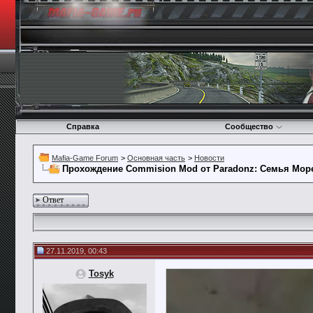
Справка
Сообщество
Mafia-Game Forum
>
Основная часть
>
Новости
Прохождение Commision Mod от Paradonz: Семья Мор
Ответ
27.11.2019, 00:43
Tosyk