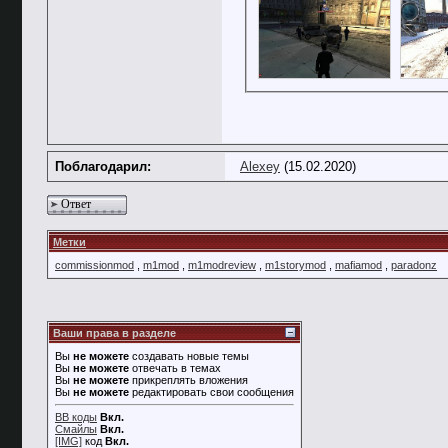
Поблагодарил:
Alexey
(15.02.2020)
Ответ
Метки
commissionmod
,
m1mod
,
m1modreview
,
m1storymod
,
mafiamod
,
paradonz
Ваши права в разделе
Вы
не можете
создавать новые темы
Вы
не можете
отвечать в темах
Вы
не можете
прикреплять вложения
Вы
не можете
редактировать свои сообщения
BB коды
Вкл.
Смайлы
Вкл.
[IMG]
код
Вкл.