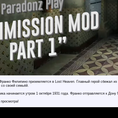
 Франко Филипино приземляется в Lost Heaven. Главный герой сбежал из
 со своей семьёй.
ка начинается утром 1 октября 1931 года. Франко отправляется к Дону 
 просмотра!