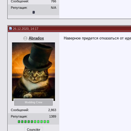
Сообщений:
766
Репутация:
N/A
26.12.2020, 14:17
Abradox
Наверное придется отказаться от ид
Modding Crew
Сообщений:
2,863
Репутация:
1389
Councilor