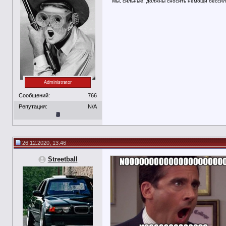
"Мы, сильные, должны сносить немощи бессил
Administrator
Сообщений:
766
Репутация:
N/A
26.12.2020, 13:46
Streetball