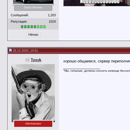
Senior Member
Сообщений:
1,203
Репутация:
1019
Hitman
26.12.2020, 14:01
Tosyk
хорошо общаемся, сервер переполн
__________________
"Мы, сильные, должны сносить немощи бессил
Administrator