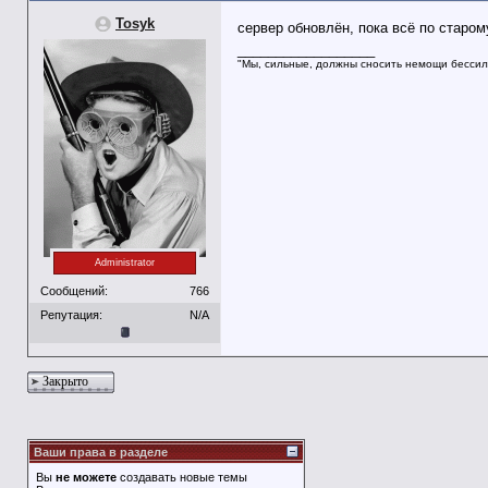
Tosyk
сервер обновлён, пока всё по старо
__________________
"Мы, сильные, должны сносить немощи бессил
Administrator
Сообщений:
766
Репутация:
N/A
Закрыто
Ваши права в разделе
Вы
не можете
создавать новые темы