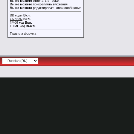
Вы
не можете
отвечать в темах
Вы
не можете
прикреплять вложения
Вы
не можете
редактировать свои сообщения
BB коды
Вкл.
Смайлы
Вкл.
[IMG]
код
Вкл.
HTML код
Выкл.
Правила форума