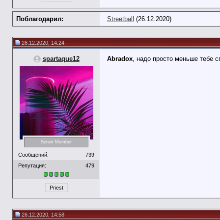
Поблагодарил:
Streetball
(26.12.2020)
26.12.2020, 14:24
spartaque12
Abradox
, надо просто меньше тебе 
Senior Member
Сообщений:
739
Репутация:
479
Priest
26.12.2020, 14:58