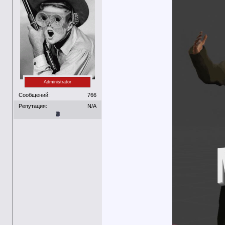
Administrator
Сообщений:
766
Репутация:
N/A