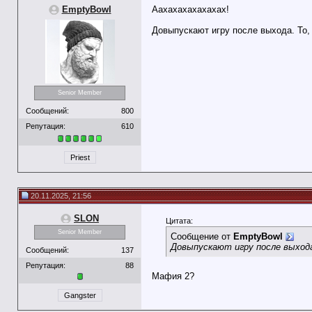
EmptyBowl
Аахахахахахахах!
Довыпускают игру после выхода. То,
Senior Member
Сообщений:
800
Репутация:
610
Priest
20.11.2025, 21:56
SLON
Цитата:
Senior Member
Сообщение от
EmptyBowl
Довыпускают игру после выход
Сообщений:
137
Репутация:
88
Мафия 2?
Gangster