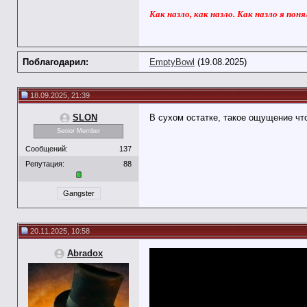
Как назло, как назло. Как назло я поня
Поблагодарил:
EmptyBowl
(19.08.2025)
18.09.2025, 21:39
SLON
В сухом остатке, такое ощущение чт
Senior Member
Сообщений:
137
Репутация:
88
Gangster
20.11.2025, 10:58
Abradox