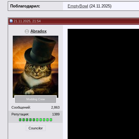
Поблагодарил:
EmptyBowl
(24.11.2025)
21.11.2025, 21:54
Abradox
Modding Crew
Сообщений:
2,863
Репутация:
1389
Councilor