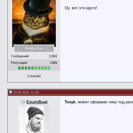
Оу, вот это круто!
Modding Crew
Сообщений:
2,863
Репутация:
1389
Councilor
18.08.2025, 11:40
EmptyBowl
Tosyk
, может оформим тему под рел