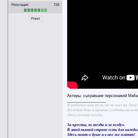
Репутация:
728
Priest
Актеры, сыгравшие персонажей Mafia:
__________________
Я работал как волк, но не выл на Луну
Каждый день я привык уходить на вой
Здесь воюют всегда.
За кресты, за звезды и за воздух.
В этой пьяной стране есть для каждо
Здесь поют о душе и в нее же плюют!