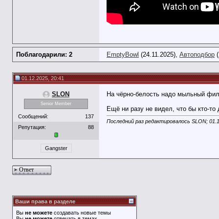
Поблагодарили: 2
EmptyBowl
(24.11.2025),
Автоподбор
(
01.12.2025, 20:41
SLON
На чёрно-белость надо мыльный фильт
Senior Member
Ещё ни разу не видел, что бы кто-то
Сообщений:
137
Последний раз редактировалось SLON; 01.1
Репутация:
88
Gangster
Ответ
Ваши права в разделе
Вы
не можете
создавать новые темы
Вы
не можете
отвечать в темах