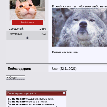
В этой жизни ты либо волк либо не в
Administrator
Сообщений:
1,580
Репутация:
N/A
Волки настоящие
Поблагодарил:
User
(22.11.2021)
Ответ
Ваши права в разделе
Вы
не можете
создавать новые темы
Вы
не можете
отвечать в темах
Вы
не можете
прикреплять вложения