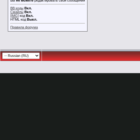
Вы
не можете
редактировать свои сообщения
BB коды
Вкл.
Смайлы
Вкл.
[IMG]
код
Вкл.
HTML код
Выкл.
Правила форума